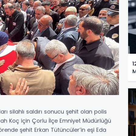
1
M
rı silahlı saldırı sonucu şehit olan polis
rah Koç için Çorlu İlçe Emniyet Müdürlüğü
rende şehit Erkan Tütüncüler’in eşi Eda