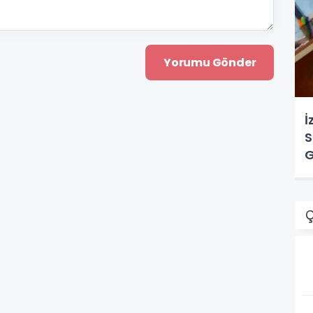
İ
S
G
Ç