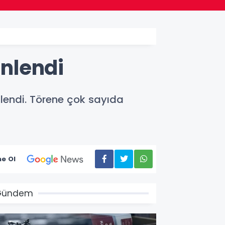
enlendi
nlendi. Törene çok sayıda
e Ol
Gündem