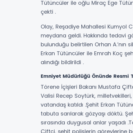
Tütüncüler ile oğlu Miraç Ege Tütün
çekti .
Olay, Reşadiye Mahallesi Kumyol 
meydana geldi. Hakkında tedavi g
bulunduğu belirtilen Orhan A.’nın si
Erkan Tütüncüler ile Emrah Koç şeh
alındığı bildirildi .
Emniyet Müdürlüğü Önünde Resmi 
Törene İçişleri Bakanı Mustafa Çift
Valisi Recep Soytürk, milletvekiller
vatandaş katıldı .Şehit Erkan Tütünc
tabuta sarılarak gözyaşı döktü. Şe
sırasında duygusal anlar yaşadı .T
Çiftçi, şehit polislerin görevlerine ba