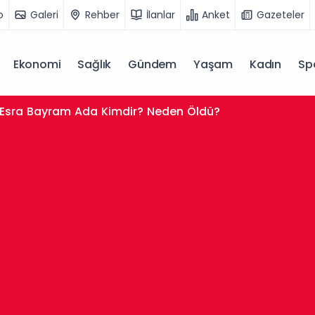
o
Galeri
Rehber
İlanlar
Anket
Gazeteler
Ekonomi
Sağlık
Gündem
Yaşam
Kadın
Sp
Esra Bayram Ada Kimdir? Neden Öldü?