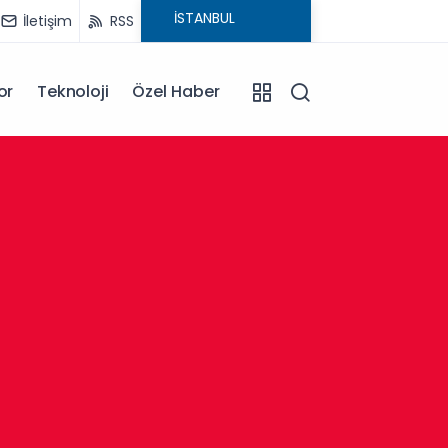
İletişim
RSS
or
Teknoloji
Özel Haber
13:30
Afyonk