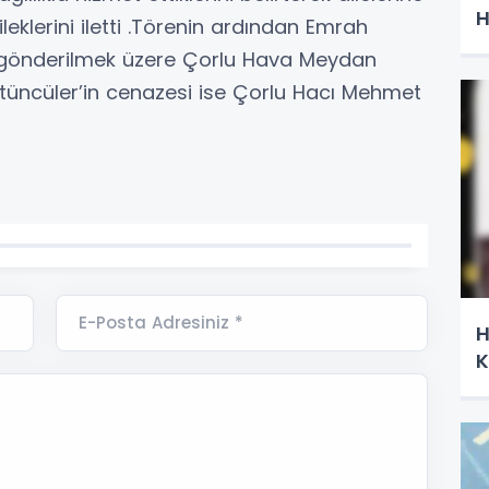
H
leklerini iletti .Törenin ardından Emrah
 gönderilmek üzere Çorlu Hava Meydan
ütüncüler’in cenazesi ise Çorlu Hacı Mehmet
E-Posta Adresiniz *
H
K