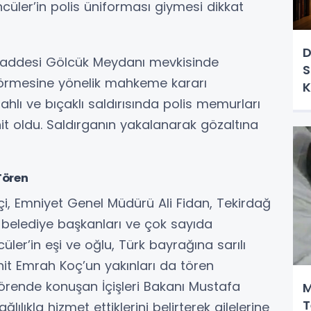
cüler’in polis üniforması giymesi dikkat
D
Caddesi Gölcük Meydanı mevkisinde
S
örmesine yönelik mahkeme kararı
K
lahlı ve bıçaklı saldırısında polis memurları
it oldu. Saldırganın yakalanarak gözaltına
Tören
çi, Emniyet Genel Müdürü Ali Fidan, Tekirdağ
i, belediye başkanları ve çok sayıda
üler’in eşi ve oğlu, Türk bayrağına sarılı
hit Emrah Koç’un yakınları da tören
örende konuşan İçişleri Bakanı Mustafa
M
T
ğlılıkla hizmet ettiklerini belirterek ailelerine