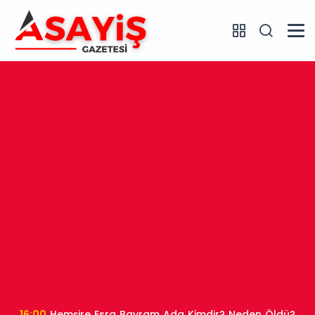
16:00
Hemşire Esra Bayram Ada Kimdir? Neden Öldü?