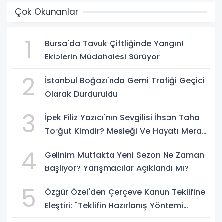
Çok Okunanlar
1
Bursa'da Tavuk Çiftliğinde Yangın!
Ekiplerin Müdahalesi Sürüyor
2
İstanbul Boğazı'nda Gemi Trafiği Geçici
Olarak Durduruldu
3
İpek Filiz Yazıcı'nın Sevgilisi İhsan Taha
Torğut Kimdir? Mesleği Ve Hayatı Merak
Ediliyor
4
Gelinim Mutfakta Yeni Sezon Ne Zaman
Başlıyor? Yarışmacılar Açıklandı Mı?
5
Özgür Özel'den Çerçeve Kanun Teklifine
Eleştiri: "Teklifin Hazırlanış Yöntemi
Doğru Değil"