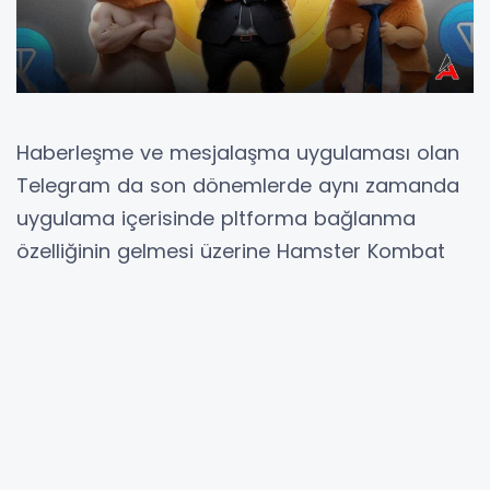
Haberleşme ve mesjalaşma uygulaması olan
Telegram da son dönemlerde aynı zamanda
uygulama içerisinde pltforma bağlanma
özelliğinin gelmesi üzerine Hamster Kombat
uygulaması kısa sürede milyonlarca kullanıcı
kazanmayı sağladı. Hamster Kombat
platformunu kullananlar Coin piyasasında
işlem yapmak ve bir çok ayrıcalıktan
yararlanmak için daima konuyu
araştırmaktalar ve günlük olarak giriş
yapmaktalar. Uygulamaya giriş yapmak