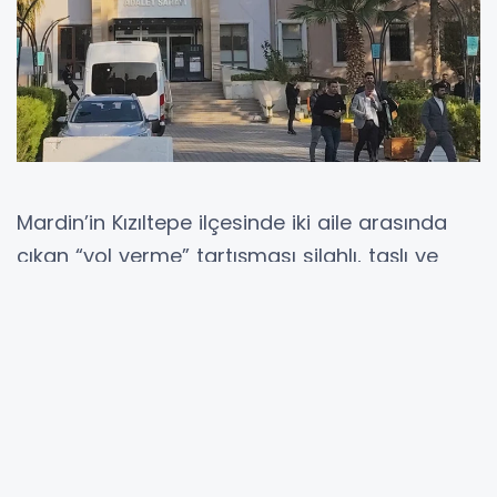
Mardin’in Kızıltepe ilçesinde iki aile arasında
çıkan “yol verme” tartışması silahlı, taşlı ve
sopalı kavgaya dönüştü. 28 Mayıs’ta kırsal
Ilıcak Mahallesi mevkisinde, Nusaybin kara
yolu üzerinde meydana gelen olayda 9 kişi
yaralandı. Yaralılar, olay yerine sevk edilen
ekiplerin ilk müdahalesinin ardından çevredeki
hastanelere kaldırıldı.