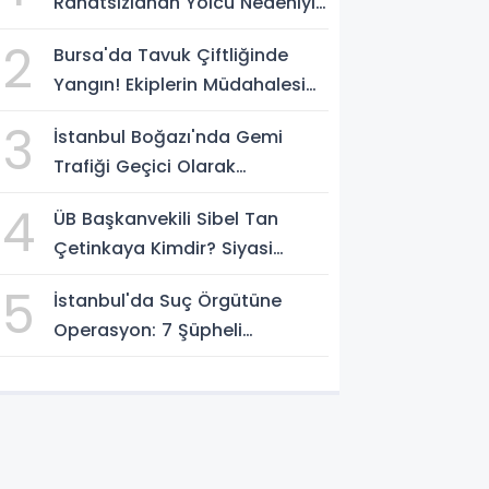
Rahatsızlanan Yolcu Nedeniyle
İstanbul'a İniş Yaptı
2
Bursa'da Tavuk Çiftliğinde
Yangın! Ekiplerin Müdahalesi
Sürüyor
3
İstanbul Boğazı'nda Gemi
Trafiği Geçici Olarak
Durduruldu
4
ÜB Başkanvekili Sibel Tan
Çetinkaya Kimdir? Siyasi
Kariyeri Ve Görevleri Nelerdir?
5
İstanbul'da Suç Örgütüne
Operasyon: 7 Şüpheli
Gözaltına Alındı