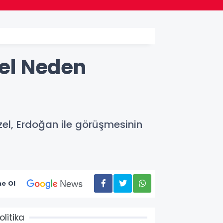
el Neden
l, Erdoğan ile görüşmesinin
e Ol
olitika