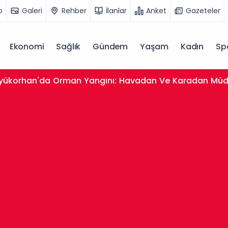
o
Galeri
Rehber
İlanlar
Anket
Gazeteler
Ekonomi
Sağlık
Gündem
Yaşam
Kadın
Sp
yükorhan'da Orman Yangını: Havadan Ve Karadan Müd