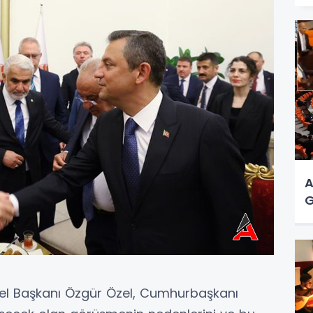
A
G
nel Başkanı Özgür Özel, Cumhurbaşkanı