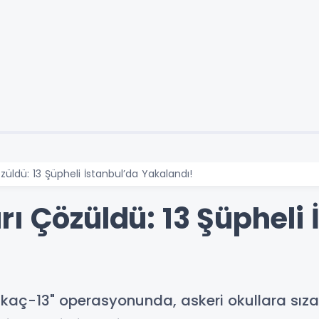
üldü: 13 Şüpheli İstanbul’da Yakalandı!
ı Çözüldü: 13 Şüpheli 
skaç-13" operasyonunda, askeri okullara sızan