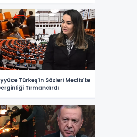
yyüce Türkeş'in Sözleri Meclis'te
erginliği Tırmandırdı