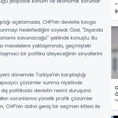
duğu jeopolitik konum ve ekonomik sorunlar
“
İ
ptığı açıklamada, CHP'nin devletle kavga
avunmayı hedeflediğini söyledi. Özel, "Dışarıda
ıkarlarını savunacağız" şeklinde konuştu. Bu
ası meselelere yaklaşımında, geçmişteki
laşmacı bir politika izleyeceğinin sinyallerini
 yeni dönemde Türkiye'nin karşılaştığı
kapsayıcı çözümler sunma niyetinde
C
e dış politikada devletin resmi duruşuna
Ö
alkın sorunlarına yönelik pratik çözümler
“
 CHP'nin daha geniş bir seçmen kitlesi ile