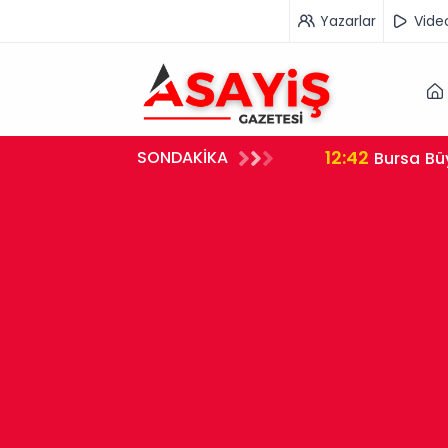
Yazarlar
Vide
12:42
SONDAKİKA
Bursa Bü