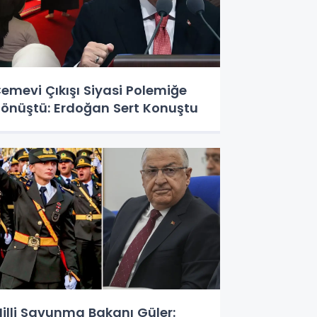
emevi Çıkışı Siyasi Polemiğe
önüştü: Erdoğan Sert Konuştu
illi Savunma Bakanı Güler: