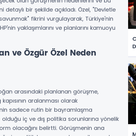
şecek olan görüşmenin nedenlerini ve bu
 detaylı bir şekilde açıkladı. Özel, "Devletle
savunmak" fikrini vurgulayarak, Türkiye'nin
CHP'nin yaklaşımlarını ve planlarını kamuoyu
C
D
n ve Özgür Özel Neden
oğan arasındaki planlanan görüşme,
g kapısının aralanması olarak
menin sadece rutin bir bayramlaşma
a olduğu iç ve dış politika sorunlarına yönelik
form olacağını belirtti. Görüşmenin ana
M