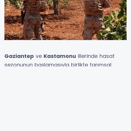
Gaziantep
ve
Kastamonu
illerinde hasat
sezonunun başlamasıyla birlikte tarımsal
üretim alanlarında güvenlik önlemleri üst
düzeye çıkarıldı. Gaziantep’te Antep fıstığı,
Kastamonu’nun Taşköprü ilçesinde ise
sarımsak için jandarma timleri ve üreticiler
nöbet tutmaya başladı.
Gaziantep Valiliği, vatandaşların önemli geçim