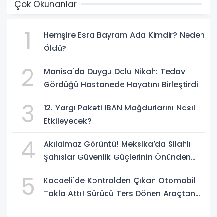
Çok Okunanlar
1
Hemşire Esra Bayram Ada Kimdir? Neden
Öldü?
2
Manisa'da Duygu Dolu Nikah: Tedavi
Gördüğü Hastanede Hayatını Birleştirdi
3
12. Yargı Paketi IBAN Mağdurlarını Nasıl
Etkileyecek?
4
Akılalmaz Görüntü! Meksika’da Silahlı
Şahıslar Güvenlik Güçlerinin Önünden
Rahatça Geçti
5
Kocaeli'de Kontrolden Çıkan Otomobil
Takla Attı! Sürücü Ters Dönen Araçtan
Kendi İmkanlarıyla Çıktı