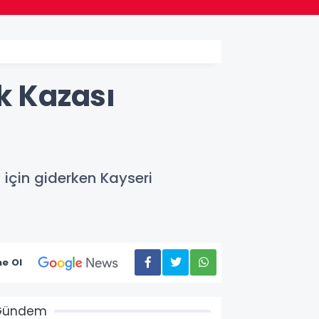
k Kazası
 için giderken Kayseri
e Ol
Gündem