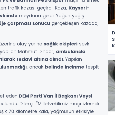
 FK ve Batman Petrolspor
maçını izlemek
en trafik kazası geçirdi. Kaza,
Kayseri-
vkiinde
meydana geldi. Yoğun yağış
füje çarpması sonucu
gerçekleşen kazada,
D
S
üzerine olay yerine
sağlık ekipleri
sevk
K
e yapılan Mahmut Dindar,
ambulansla
ılarak tedavi altına alındı
. Yapılan
bulunmadığı
, ancak
belinde incinme
tespit
aret eden
DEM Parti Van İl Başkanı Veysi
bulundu. Dilekçi, "Milletvekilimiz maçı izlemek
laşık 70 kilometre kala, yağmurun etkisiyle