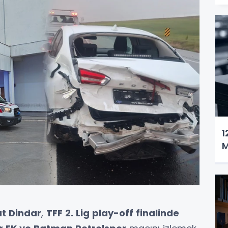
1
M
ut Dindar
,
TFF 2. Lig play-off finalinde