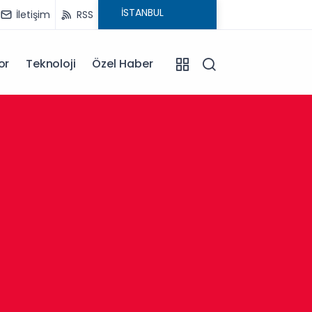
İletişim
RSS
or
Teknoloji
Özel Haber
13:30
Afyonk