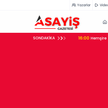
Yazarlar
Vide
16:00
SONDAKİKA
rleştirdi
Hemşire 