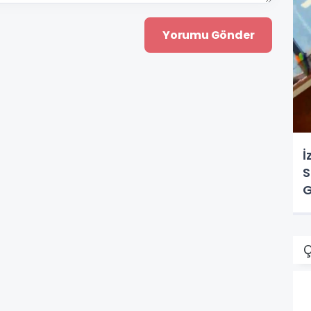
İ
S
G
Ç