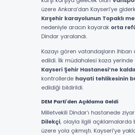
karşı karşıya gelecek olan
Vanspor
üzere Ankara’dan Kayseri’ye giderk
Kırşehir karayolunun Topaklı me
nedeniyle aracın kayarak
orta re
Dindar yaralandı.
Kazayı gören vatandaşların ihbarı 
edildi. İlk müdahalesi kaza yerind
Kayseri Şehir Hastanesi’ne kaldır
kontrollerde
hayati tehlikesinin 
edildiği bildirildi.
DEM Parti'den Açıklama Geldi
Milletvekili Dindar’ı hastanede ziy
Dilekçi
, olayla ilgili açıklamalarda 
üzere yola çıkmıştı. Kayseri’ye yak