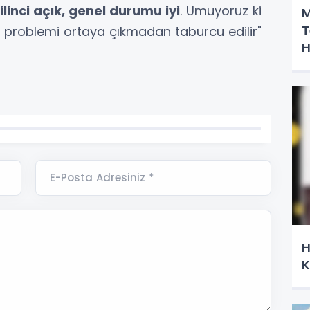
ilinci açık, genel durumu iyi
. Umuyoruz ki
M
T
ık problemi ortaya çıkmadan taburcu edilir"
H
E-Posta Adresiniz *
H
K