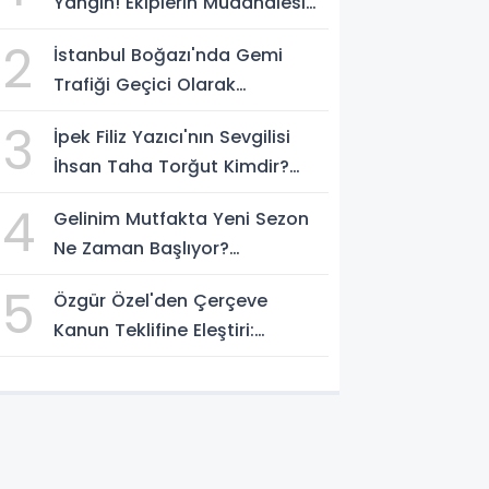
Yangın! Ekiplerin Müdahalesi
Sürüyor
2
İstanbul Boğazı'nda Gemi
Trafiği Geçici Olarak
Durduruldu
3
İpek Filiz Yazıcı'nın Sevgilisi
İhsan Taha Torğut Kimdir?
Mesleği Ve Hayatı Merak
4
Gelinim Mutfakta Yeni Sezon
Ediliyor
Ne Zaman Başlıyor?
Yarışmacılar Açıklandı Mı?
5
Özgür Özel'den Çerçeve
Kanun Teklifine Eleştiri:
"Teklifin Hazırlanış Yöntemi
Doğru Değil"