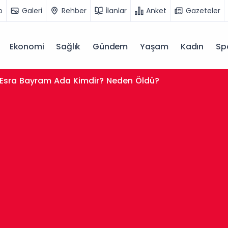
o
Galeri
Rehber
İlanlar
Anket
Gazeteler
Ekonomi
Sağlık
Gündem
Yaşam
Kadın
Sp
Esra Bayram Ada Kimdir? Neden Öldü?