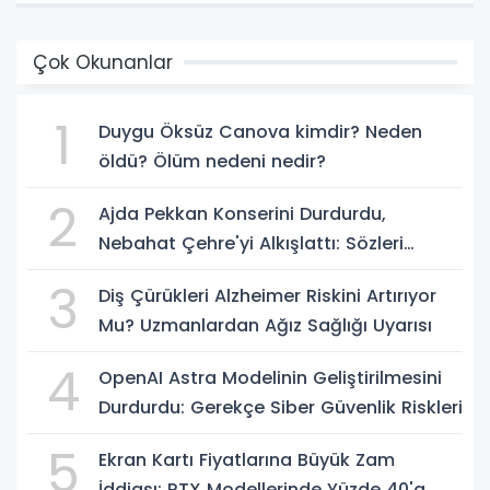
Çok Okunanlar
1
Duygu Öksüz Canova kimdir? Neden
öldü? Ölüm nedeni nedir?
2
Ajda Pekkan Konserini Durdurdu,
Nebahat Çehre'yi Alkışlattı: Sözleri
Geceye Damga Vurdu
3
Diş Çürükleri Alzheimer Riskini Artırıyor
Mu? Uzmanlardan Ağız Sağlığı Uyarısı
4
OpenAI Astra Modelinin Geliştirilmesini
Durdurdu: Gerekçe Siber Güvenlik Riskleri
5
Ekran Kartı Fiyatlarına Büyük Zam
İddiası: RTX Modellerinde Yüzde 40'a