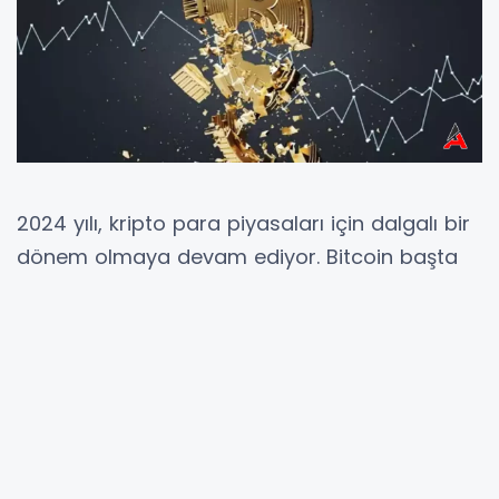
2024 yılı, kripto para piyasaları için dalgalı bir
dönem olmaya devam ediyor. Bitcoin başta
olmak üzere birçok önde gelen kripto para
birimi, değerinde büyük düşüşler yaşadı. Peki,
bu düşüşlerin arkasında yatan temel sebepler
nelerdir? Ekonomik faktörlerden teknolojik
gelişmelere, politik etkilerden piyasa
dinamiklerine kadar birçok faktör bu
volatiliteyi etkileyebiliyor. İşte 2024'te kripto