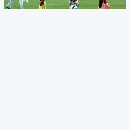
Süper Lig’in 25. haftasında
Galatasaray -
Fenerbahçe derbisi
, futbolseverleri ekran
başına kilitleyecek. Ligin en kritik
mücadelelerinden biri olan bu karşılaşma,
şampiyonluk yarışına doğrudan etki edecek.
Türkiye’nin en büyük futbol rekabetlerinden biri
olan bu dev maç öncesinde, taraftarlar
Galatasaray - Fenerbahçe derbisini
şifresiz izleme yolları, canlı yayın
alternatifleri ve Taraftarium24, Selçuk
Sport ve İnat TV gibi platformlar üzerinden
maçı izleme yöntemlerini
araştırıyor.