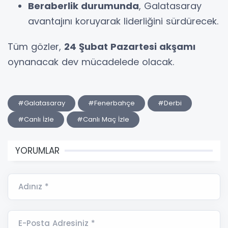
Beraberlik durumunda
, Galatasaray
avantajını koruyarak liderliğini sürdürecek.
Tüm gözler,
24 Şubat Pazartesi akşamı
oynanacak dev mücadelede olacak.
#Galatasaray
#Fenerbahçe
#Derbi
#Canlı İzle
#Canlı Maç İzle
YORUMLAR
Adınız *
E-Posta Adresiniz *