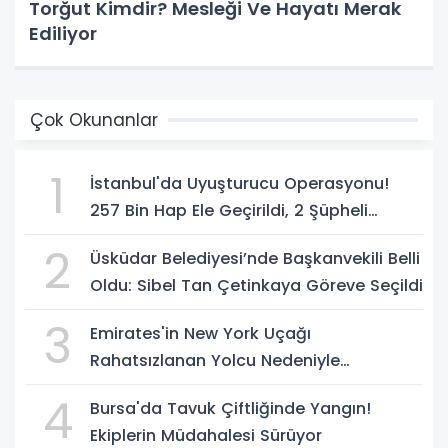
Torğut Kimdir? Mesleği Ve Hayatı Merak
Ediliyor
Çok Okunanlar
1
İstanbul'da Uyuşturucu Operasyonu!
257 Bin Hap Ele Geçirildi, 2 Şüpheli
Tutuklandı
2
Üsküdar Belediyesi’nde Başkanvekili Belli
Oldu: Sibel Tan Çetinkaya Göreve Seçildi
3
Emirates'in New York Uçağı
Rahatsızlanan Yolcu Nedeniyle
İstanbul'a İniş Yaptı
4
Bursa'da Tavuk Çiftliğinde Yangın!
Ekiplerin Müdahalesi Sürüyor