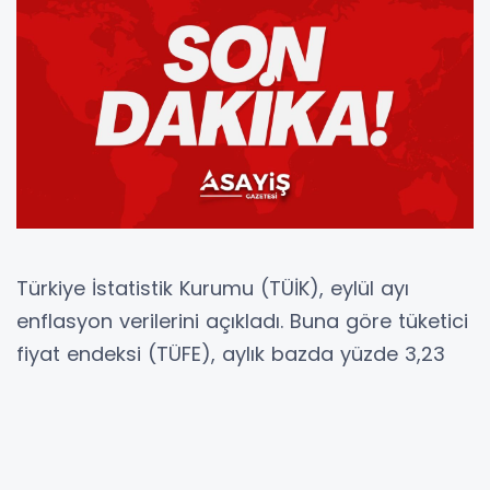
Türkiye İstatistik Kurumu (TÜİK), eylül ayı
enflasyon verilerini açıkladı. Buna göre tüketici
fiyat endeksi (TÜFE), aylık bazda yüzde 3,23
artarken yıllık enflasyon yüzde 33,29 oldu.
Açıklanan verilerle birlikte ekim ayında konut
ve iş yerleri için uygulanacak kira tavan zam
oranı da netleşti.