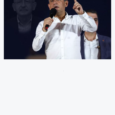
CHP'de sular durulmuyor. İstanbul 45. Asliye
Hukuk Mahkemesi'nin 8 Ekim 2023 İstanbul İl
Kongresi’ni iptal etmesi ve ardından kayyum
atanmasıyla başlayan kriz, partinin
geleceğiyle ilgili yeni tartışmaları da
beraberinde getirdi. Mahkeme kararı sonrası,