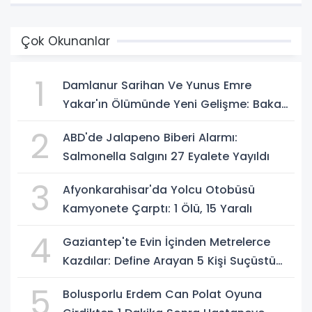
Çok Okunanlar
1
Damlanur Sarihan Ve Yunus Emre
Yakar'ın Ölümünde Yeni Gelişme: Bakan
Gürlek Açıkladı
2
ABD'de Jalapeno Biberi Alarmı:
Salmonella Salgını 27 Eyalete Yayıldı
3
Afyonkarahisar'da Yolcu Otobüsü
Kamyonete Çarptı: 1 Ölü, 15 Yaralı
4
Gaziantep'te Evin İçinden Metrelerce
Kazdılar: Define Arayan 5 Kişi Suçüstü
Yakalandı
5
Bolusporlu Erdem Can Polat Oyuna