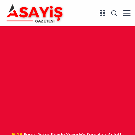
16:28
Faruk Peker Köyde Yaşadığı Sorunları Anlattı: