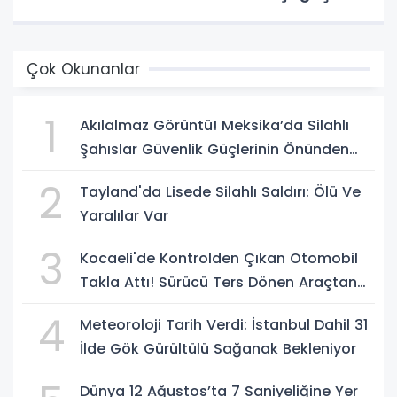
Çok Okunanlar
1
Akılalmaz Görüntü! Meksika’da Silahlı
Şahıslar Güvenlik Güçlerinin Önünden
Rahatça Geçti
2
Tayland'da Lisede Silahlı Saldırı: Ölü Ve
Yaralılar Var
3
Kocaeli'de Kontrolden Çıkan Otomobil
Takla Attı! Sürücü Ters Dönen Araçtan
Kendi İmkanlarıyla Çıktı
4
Meteoroloji Tarih Verdi: İstanbul Dahil 31
İlde Gök Gürültülü Sağanak Bekleniyor
Dünya 12 Ağustos’ta 7 Saniyeliğine Yer