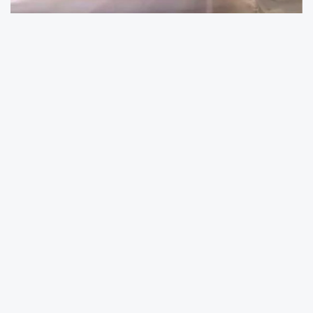
Elazığ'da trafikte ilerleyen bir araçta çıkan
yangın, çevrede kısa süreli paniğe yol açtı.
Olay, merkez
Ahmet Kabaklı Bulvarı
üzerinde
meydana geldi. Edinilen bilgiye göre, seyir
halindeki otomobilin motor bölümünden
dumanlar çıkmaya başladı. Durumu fark eden
sürücü, hemen aracı yol kenarına çekerek
araçtan indi.
Araç sürücüsünün ihbarda bulunmasının
ardından olay yerine
Elazığ Belediyesi İtfaiye