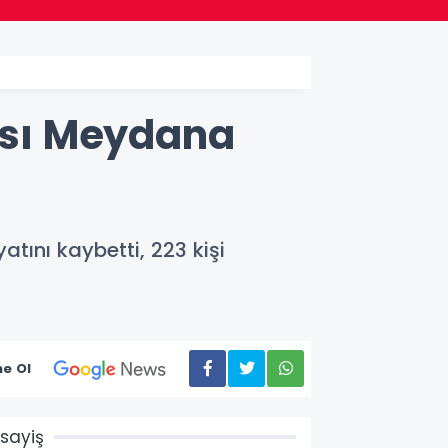
zası Meydana
tını kaybetti, 223 kişi
e Ol
sayiş