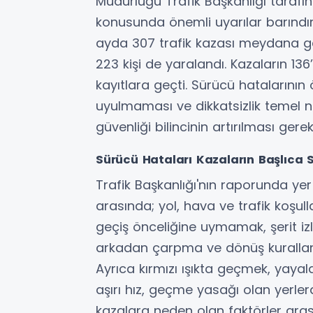
Müdürlüğü Trafik Başkanlığı tarafın
konusunda önemli uyarılar barındırı
ayda 307 trafik kazası meydana geld
223 kişi de yaralandı. Kazaların 136
kayıtlara geçti. Sürücü hatalarının ö
uyulmaması ve dikkatsizlik temel ned
güvenliği bilincinin artırılması gerek
Sürücü Hataları Kazaların Başlıca 
Trafik Başkanlığı'nın raporunda yer
arasında; yol, hava ve trafik koşu
geçiş önceliğine uymamak, şerit izl
arkadan çarpma ve dönüş kuralları
Ayrıca kırmızı ışıkta geçmek, yaya
aşırı hız, geçme yasağı olan yerler
kazalara neden olan faktörler aras