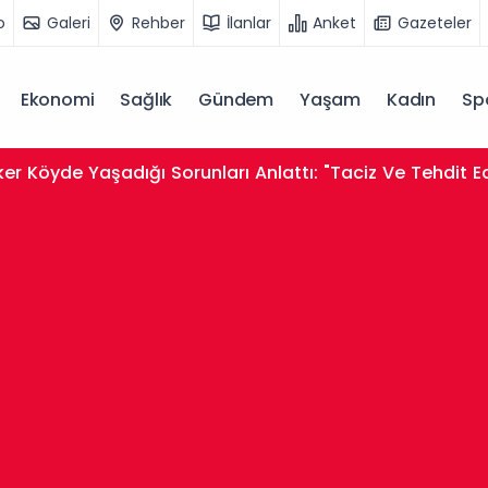
o
Galeri
Rehber
İlanlar
Anket
Gazeteler
Ekonomi
Sağlık
Gündem
Yaşam
Kadın
Sp
er Köyde Yaşadığı Sorunları Anlattı: "Taciz Ve Tehdit E