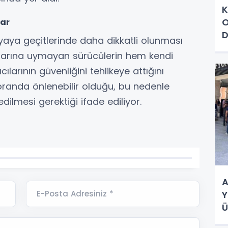
K
O
lar
D
ve yaya geçitlerinde daha dikkatli olunması
İ
rallarına uymayan sürücülerin hem kendi
ılarının güvenliğini tehlikeye attığını
k oranda önlenebilir olduğu, bu nedenle
 edilmesi gerektiği ifade ediliyor.
A
E-Posta Adresiniz *
Y
Ü