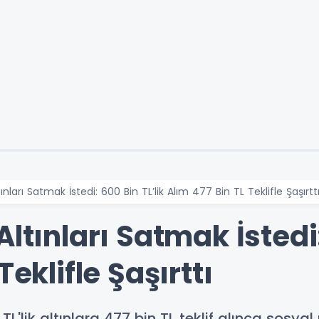
ınları Satmak İstedi: 600 Bin TL’lik Alım 477 Bin TL Teklifle Şaşırtt
ltınları Satmak İstedi:
Teklifle Şaşırttı
TL'lik altınlara 477 bin TL teklif alınca so