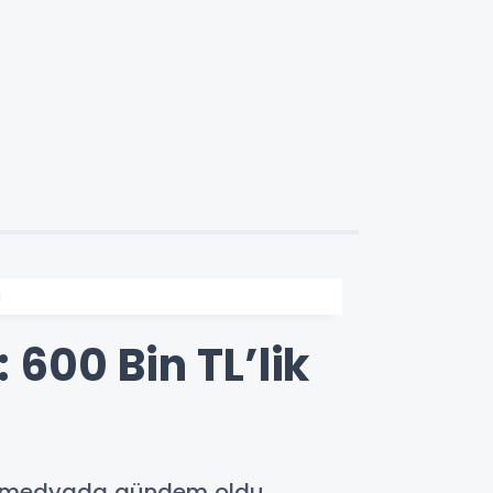
ı
 600 Bin TL’lik
syal medyada gündem oldu.