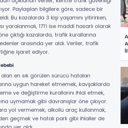
dan açıklanan veriler, kentte trafik güvenliği
yor. Paylaşılan bilgilere göre, sadece bir
i. Bu kazalarda 3 kişi yaşamını yitirirken,
’sı yaralanmalı, 171’i ise maddi hasarlı olarak
ne çıktığı kazalarda, trafik kurallarına
A
enler arasında yer aldı. Veriler, trafik
A
İ
tiğine işaret ediyor.
Z
Sebebi
 alan en sık görülen sürücü hataları
llarına uygun hareket etmemek, kavşaklarda
eme ve değiştirme kurallarını ihlal etmek,
na uymamak gibi davranışlar öne çıkıyor.
lara yol vermemek, alkollü araç kullanmak,
den geçmek ve hatalı park gibi ihlaller de
ında yer aldı.