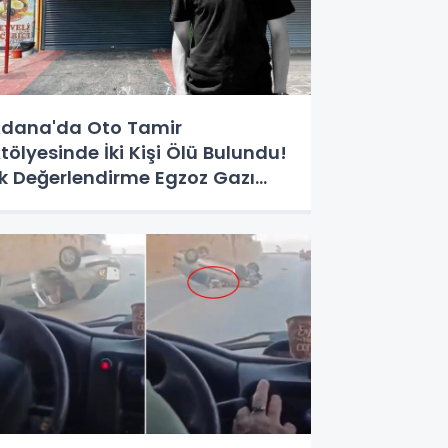
dana'da Oto Tamir
tölyesinde İki Kişi Ölü Bulundu!
lk Değerlendirme Egzoz Gazı
ehirlenmesi