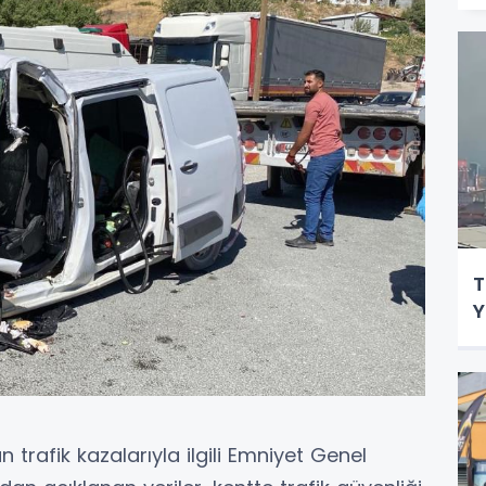
T
Y
 trafik kazalarıyla ilgili Emniyet Genel