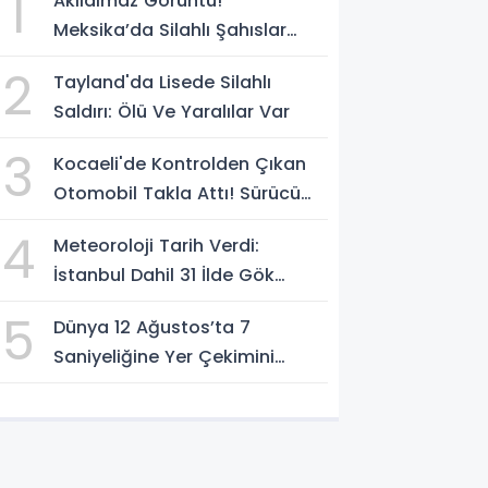
1
Akılalmaz Görüntü!
Meksika’da Silahlı Şahıslar
Güvenlik Güçlerinin Önünden
2
Tayland'da Lisede Silahlı
Rahatça Geçti
Saldırı: Ölü Ve Yaralılar Var
3
Kocaeli'de Kontrolden Çıkan
Otomobil Takla Attı! Sürücü
Ters Dönen Araçtan Kendi
4
Meteoroloji Tarih Verdi:
İmkanlarıyla Çıktı
İstanbul Dahil 31 İlde Gök
Gürültülü Sağanak Bekleniyor
5
Dünya 12 Ağustos’ta 7
Saniyeliğine Yer Çekimini
Kaybedecek Mi?