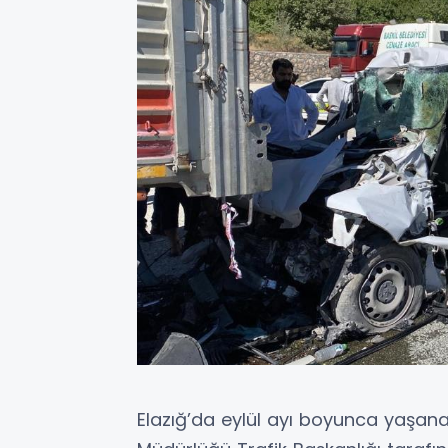
Elazığ’da eylül ayı boyunca yaşanan