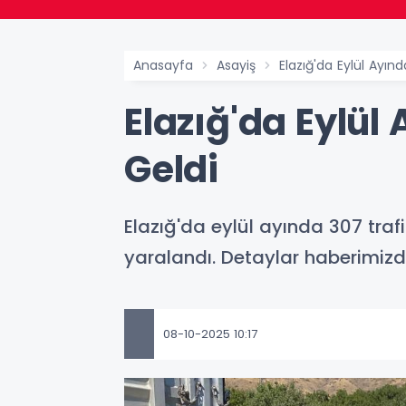
Anasayfa
Asayiş
Elazığ'da Eylül Ayı
Elazığ'da Eylül
Geldi
Elazığ'da eylül ayında 307 traf
yaralandı. Detaylar haberimizd
08-10-2025 10:17