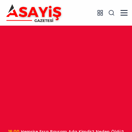
16:00
Hemşire Esra Bayram Ada Kimdir? Neden Öldü?