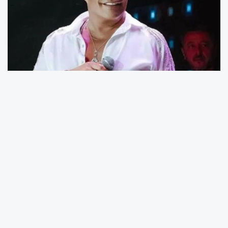
Ünlü sanatçı Fatih Ürek, sabah saatlerinde
evinde
kalp krizi
geçirdi. Olay yerine gelen
sağlık ekiplerinin yaklaşık
20 dakika süren
müdahalesi
sonrasında kalbi yeniden
çalıştırılan Ürek, hastaneye kaldırılarak yoğun
bakım ünitesine alındı.
Hastaneden yapılan açıklamaya göre, Ürek’e
daha önce
stent takılan sirkumfleks