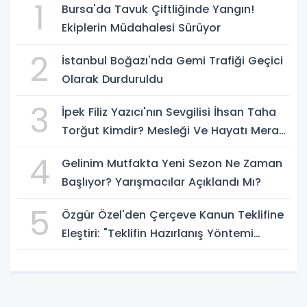
1
Bursa'da Tavuk Çiftliğinde Yangın!
Ekiplerin Müdahalesi Sürüyor
2
İstanbul Boğazı'nda Gemi Trafiği Geçici
Olarak Durduruldu
3
İpek Filiz Yazıcı'nın Sevgilisi İhsan Taha
Torğut Kimdir? Mesleği Ve Hayatı Merak
Ediliyor
4
Gelinim Mutfakta Yeni Sezon Ne Zaman
Başlıyor? Yarışmacılar Açıklandı Mı?
5
Özgür Özel'den Çerçeve Kanun Teklifine
Eleştiri: "Teklifin Hazırlanış Yöntemi
Doğru Değil"