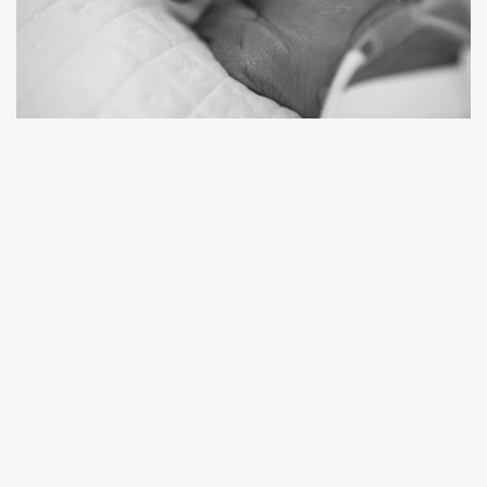
Hindistan’ın Uttar Pradesh eyaletine bağlı
Shahjahanpur bölgesinde yaşanan olay,
ülkenin cinsiyet eşitsizliği sorununu bir kez
daha gündeme taşıdı. Bir çiftçi, nehir
kenarındaki arazide toprağın altında nefes
almaya çalışan yeni doğmuş bir kız bebek
buldu. Yaklaşık 15 günlük olduğu belirtilen
bebek, vücudu çamura bulanmış halde, ağzı
ve burnu toprakla tıkanmış şekilde kurtarıldı.
Olay yerine çağrılan ekiplerin müdahalesiyle