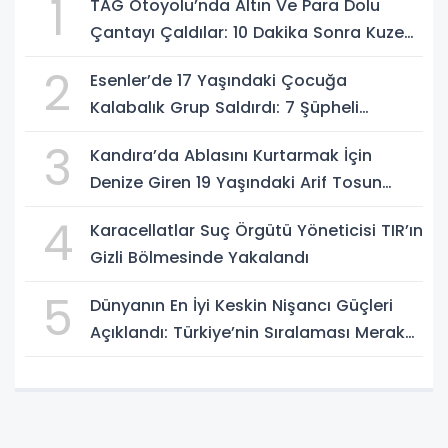
1
TAG Otoyolu’nda Altın Ve Para Dolu
Çantayı Çaldılar: 10 Dakika Sonra Kuzeni
Gelip Hırsızlara Karşı Uyardı
2
Esenler’de 17 Yaşındaki Çocuğa
Kalabalık Grup Saldırdı: 7 Şüpheli
Gözaltında
3
Kandıra’da Ablasını Kurtarmak İçin
Denize Giren 19 Yaşındaki Arif Tosun
Hayatını Kaybetti
4
Karacellatlar Suç Örgütü Yöneticisi TIR’ın
Gizli Bölmesinde Yakalandı
5
Dünyanın En İyi Keskin Nişancı Güçleri
Açıklandı: Türkiye’nin Sıralaması Merak
Ediliyor