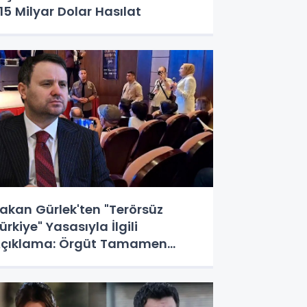
,15 Milyar Dolar Hasılat
akan Gürlek'ten "Terörsüz
ürkiye" Yasasıyla İlgili
çıklama: Örgüt Tamamen
eshedilmeden Düzenleme
ürürlüğe Girmeyecek