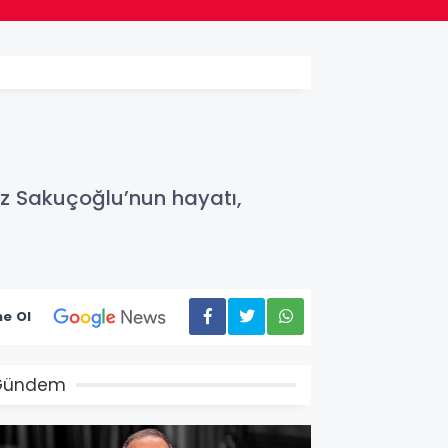
liz Sakuçoğlu’nun hayatı,
e Ol
Gündem