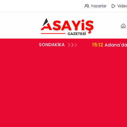
Yazarlar
Vide
15:12
SONDAKİKA
kat Çeken İddialar
Adana'da 