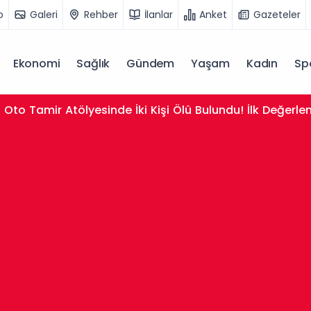
o
Galeri
Rehber
İlanlar
Anket
Gazeteler
Ekonomi
Sağlık
Gündem
Yaşam
Kadın
Sp
Oto Tamir Atölyesinde İki Kişi Ölü Bulundu! İlk Değerl