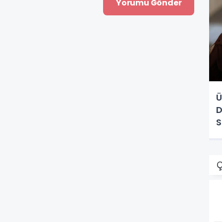
Ü
D
S
Ç