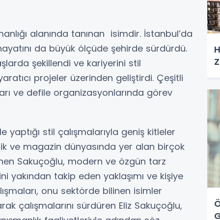
manlığı alanında tanınan isimdir. İstanbul’da
ayatını da büyük ölçüde şehirde sürdürdü.
H
Z
arda şekillendi ve kariyerini stil
atıcı projeler üzerinden geliştirdi. Çeşitli
rı ve defile organizasyonlarında görev
le yaptığı stil çalışmalarıyla geniş kitleler
üzik ve magazin dünyasında yer alan birçok
lenen Sakuçoğlu, modern ve özgün tarz
rini yakından takip eden yaklaşımı ve kişiye
ışmaları, onu sektörde bilinen isimler
Ö
arak çalışmalarını sürdüren Eliz Sakuçoğlu,
G