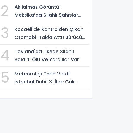
2
Akılalmaz Görüntü!
Meksika’da Silahlı Şahıslar
Güvenlik Güçlerinin Önünden
3
Kocaeli'de Kontrolden Çıkan
Rahatça Geçti
Otomobil Takla Attı! Sürücü
Ters Dönen Araçtan Kendi
4
Tayland'da Lisede Silahlı
İmkanlarıyla Çıktı
Saldırı: Ölü Ve Yaralılar Var
5
Meteoroloji Tarih Verdi:
İstanbul Dahil 31 İlde Gök
Gürültülü Sağanak Bekleniyor