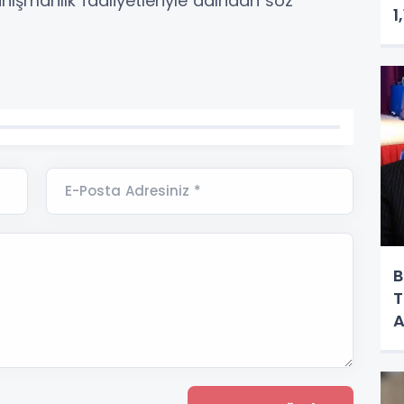
ışmanlık faaliyetleriyle adından söz
1
E-Posta Adresiniz *
B
T
A
F
Y