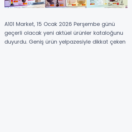
A101 Market, 15 Ocak 2026 Perşembe günü
geçerli olacak yeni aktüel ürünler kataloğunu
duyurdu. Geniş ürün yelpazesiyle dikkat çeken
katalogda teknoloji ürünlerinden beyaz
eşyaya, mutfak gereçlerinden tekstil
ürünlerine kadar birçok farklı kategori yer
alıyor. Hafta içi alışverişlerinde kalite ve uygun
fiyatı bir arada arayan tüketiciler için
hazırlanan bu katalog, çeşitli kampanya
seçenekleriyle alışverişi daha ekonomik hale
getiriyor. Fobem 43 inç televizyon 9499 TL
fiyatla ve taksit seçeneğiyle raflardaki yerini
alırken, Hi-Level 21 inç TV ise daha küçük