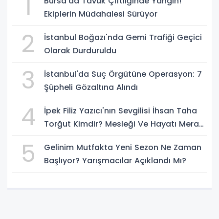
1
Bursa'da Tavuk Çiftliğinde Yangın!
Ekiplerin Müdahalesi Sürüyor
2
İstanbul Boğazı'nda Gemi Trafiği Geçici
Olarak Durduruldu
3
İstanbul'da Suç Örgütüne Operasyon: 7
Şüpheli Gözaltına Alındı
4
İpek Filiz Yazıcı'nın Sevgilisi İhsan Taha
Torğut Kimdir? Mesleği Ve Hayatı Merak
Ediliyor
5
Gelinim Mutfakta Yeni Sezon Ne Zaman
Başlıyor? Yarışmacılar Açıklandı Mı?