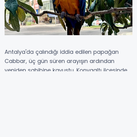
Antalya'da çalındığı iddia edilen papağan
Cabbar, üç gün süren arayışın ardından
yeniden sahibine kavuştu. Konyaaltı ilçesinde
28 yıldır aynı kişi tarafından bakılan papağan,
kaybolduktan sonra polis ekiplerinin devreye
girmesiyle bulundu.
Cabbar’ın sahibi Metin Suna, 23 Ağustos
Cumartesi günü akşam saatlerinde Altınkum
Mahallesi’nde bir restorana giderken