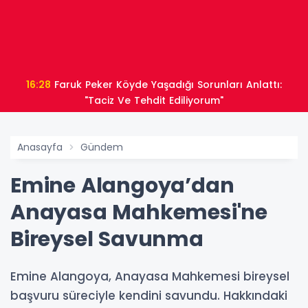
16:28
Faruk Peker Köyde Yaşadığı Sorunları Anlattı:
"Taciz Ve Tehdit Ediliyorum"
Anasayfa
Gündem
Emine Alangoya’dan
Anayasa Mahkemesi'ne
Bireysel Savunma
Emine Alangoya, Anayasa Mahkemesi bireysel
başvuru süreciyle kendini savundu. Hakkındaki