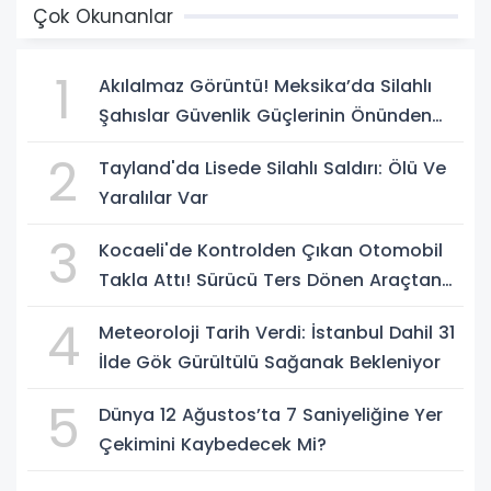
Çok Okunanlar
1
Akılalmaz Görüntü! Meksika’da Silahlı
Şahıslar Güvenlik Güçlerinin Önünden
Rahatça Geçti
2
Tayland'da Lisede Silahlı Saldırı: Ölü Ve
Yaralılar Var
3
Kocaeli'de Kontrolden Çıkan Otomobil
Takla Attı! Sürücü Ters Dönen Araçtan
Kendi İmkanlarıyla Çıktı
4
Meteoroloji Tarih Verdi: İstanbul Dahil 31
İlde Gök Gürültülü Sağanak Bekleniyor
5
Dünya 12 Ağustos’ta 7 Saniyeliğine Yer
Çekimini Kaybedecek Mi?