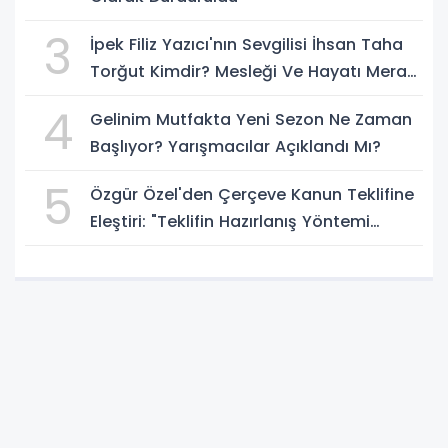
3
İpek Filiz Yazıcı'nın Sevgilisi İhsan Taha
Torğut Kimdir? Mesleği Ve Hayatı Merak
Ediliyor
4
Gelinim Mutfakta Yeni Sezon Ne Zaman
Başlıyor? Yarışmacılar Açıklandı Mı?
5
Özgür Özel'den Çerçeve Kanun Teklifine
Eleştiri: "Teklifin Hazırlanış Yöntemi
Doğru Değil"