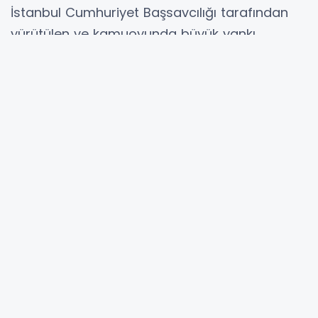
İstanbul Cumhuriyet Başsavcılığı tarafından
yürütülen ve kamuoyunda büyük yankı
uyandıran uyuşturucu soruşturması
kapsamında ifade veren ünlü şarkıcı İrem
Derici, serbest bırakılmasının ardından basın
toplantısı düzenledi.
Derici, hakkında çıkan iddialara sert bir dille
yanıt verirken, verdiği örnekler ve kullandığı
ifadelerle dikkat çekti. Basının karşısına kararlı
bir şekilde çıkan sanatçı, “Gerekirse mahalle
mahalle gezip o tertemiz sonuçları herkesle
paylaşacağım. Bu kariyer için çok emek
harcadım. Ailemi üzmemek için elimden gelen
her şeyi yaptım” dedi.