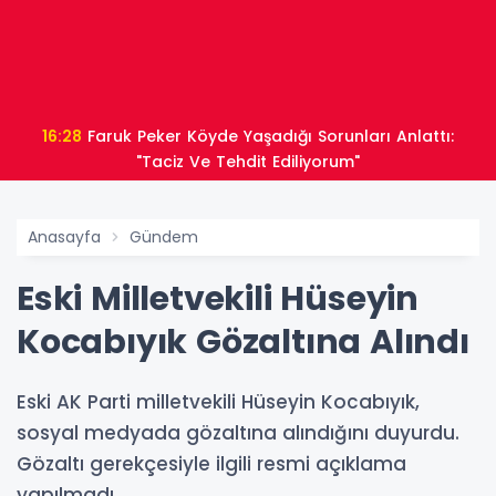
16:28
Faruk Peker Köyde Yaşadığı Sorunları Anlattı:
"Taciz Ve Tehdit Ediliyorum"
Anasayfa
Gündem
Eski Milletvekili Hüseyin
Kocabıyık Gözaltına Alındı
Eski AK Parti milletvekili Hüseyin Kocabıyık,
sosyal medyada gözaltına alındığını duyurdu.
Gözaltı gerekçesiyle ilgili resmi açıklama
yapılmadı.