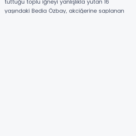
tuttuğu toplu iğneyi yanlışlıkla yutan 16
yaşındaki Bedia Özbay, akciğerine saplanan
iğne nedeniyle hastaneye kaldırıldı. Yapılan
tetkiklerde toplu iğnenin sol akciğerde olduğu
belirlendi. Genç kız, yaklaşık 1 saat süren
bronkoskopi operasyonuyla sağlığına kavuştu.
Olay, Bedia Özbay’ın eşarbını düzeltmeye
çalıştığı sırada ağzında tuttuğu toplu iğneyi
istemeden yutmasıyla başladı. Ailesi
tarafından Mehmet Akif İnan Eğitim ve
Araştırma Hastanesi’ne götürülen Özbay’ın
yapılan tetkiklerinde, iğnenin sol akciğere
kadar ilerlediği tespit edildi. Durumun ciddiyeti
üzerine Çocuk Cerrahisi Uzmanı Op. Dr.
Mehmet Emin Balcıoğlu tarafından hemen