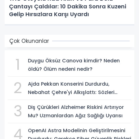
Çantayı Çaldılar: 10 Dakika Sonra Kuzeni
Gelip Hırsızlara Karşı Uyardı
Çok Okunanlar
1
Duygu Öksüz Canova kimdir? Neden
öldü? Ölüm nedeni nedir?
2
Ajda Pekkan Konserini Durdurdu,
Nebahat Çehre'yi Alkışlattı: Sözleri
Geceye Damga Vurdu
3
Diş Çürükleri Alzheimer Riskini Artırıyor
Mu? Uzmanlardan Ağız Sağlığı Uyarısı
4
OpenAI Astra Modelinin Geliştirilmesini
Durdurdu: Gerekçe Siber Güvenlik Riskleri