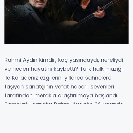
Rahmi Aydın kimdir, kaç yaşındaydı, nereliydi
ve neden hayatını kaybetti? Türk halk müziği
ile Karadeniz ezgilerini yıllarca sahnelere
taşıyan sanatçının vefat haberi, sevenleri
tarafından merakla araştırılmaya başlandı.
Samsunlu sanatçı Rahmi Aydın’ın 66 yaşında
yaşamını yitirdiği, “Çarşamba Evleri” ve “Vay
Be Gülüm Vay” gibi eserleriyle tanındığı
aktarıldı. Sanatçının uzun yıllar bağlaması, sesi