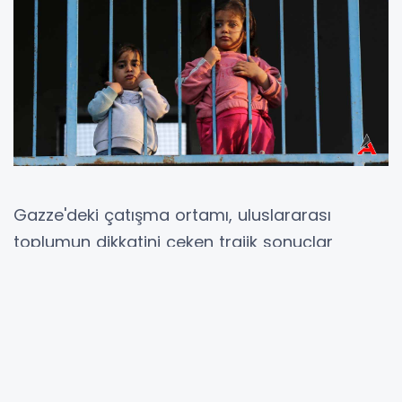
Gazze'deki çatışma ortamı, uluslararası
toplumun dikkatini çeken trajik sonuçlar
doğurmaya devam ediyor. İngiltere merkezli
Çocukları Kurtarın Vakfı (Save the Children),
son açıklamasında Gazze'de 7 Ekim'den bu
yana 21 bin çocuğun kaybolduğunu belirtti. Bu
durum, bölgedeki insani krizin boyutlarını