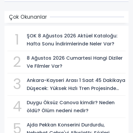
Çok Okunanlar
1
ŞOK 8 Ağustos 2026 Aktüel Kataloğu:
Hafta Sonu İndirimlerinde Neler Var?
2
8 Ağustos 2026 Cumartesi Hangi Diziler
Ve Filmler Var?
3
Ankara-Kayseri Arası 1 Saat 45 Dakikaya
Düşecek: Yüksek Hızlı Tren Projesinde
Son Durum
4
Duygu Öksüz Canova kimdir? Neden
öldü? Ölüm nedeni nedir?
5
Ajda Pekkan Konserini Durdurdu,
Nebahat Çehre'yi Alkışlattı: Sözleri