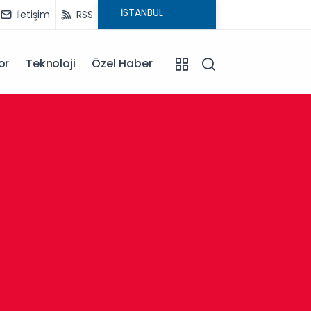
İletişim
RSS
or
Teknoloji
Özel Haber
13:30
Afyonk