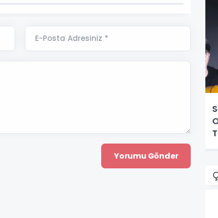
E-Posta Adresiniz *
S
O
T
Ç