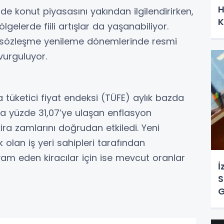
H
lerde konut piyasasını yakından ilgilendirirken,
K
gelerde fiili artışlar da yaşanabiliyor.
in sözleşme yenileme dönemlerinde resmi
vurguluyor.
a tüketici fiyat endeksi (TÜFE) aylık bazda
azda yüzde 31,07’ye ulaşan enflasyon
 kira zamlarını doğrudan etkiledi. Yeni
 olan iş yeri sahipleri tarafından
am eden kiracılar için ise mevcut oranlar
İ
S
G