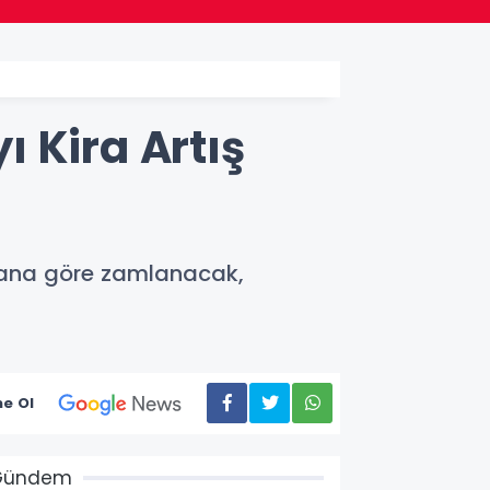
ı Kira Artış
 orana göre zamlanacak,
e Ol
Gündem