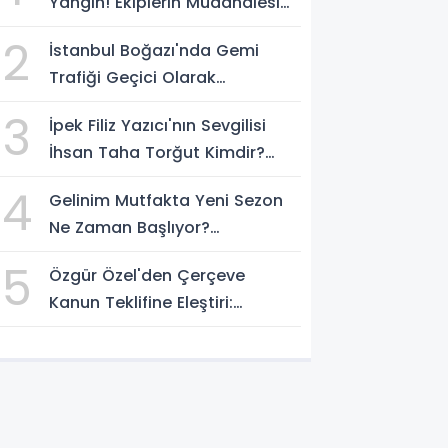
Yangın! Ekiplerin Müdahalesi
Sürüyor
2
İstanbul Boğazı'nda Gemi
Trafiği Geçici Olarak
Durduruldu
3
İpek Filiz Yazıcı'nın Sevgilisi
İhsan Taha Torğut Kimdir?
Mesleği Ve Hayatı Merak
4
Gelinim Mutfakta Yeni Sezon
Ediliyor
Ne Zaman Başlıyor?
Yarışmacılar Açıklandı Mı?
5
Özgür Özel'den Çerçeve
Kanun Teklifine Eleştiri:
"Teklifin Hazırlanış Yöntemi
Doğru Değil"