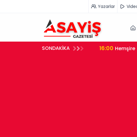
Yazarlar
Vide
16:00
SONDAKİKA
rleştirdi
Hemşire 