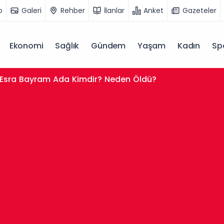
o
Galeri
Rehber
İlanlar
Anket
Gazeteler
Ekonomi
Sağlık
Gündem
Yaşam
Kadın
Sp
Esra Bayram Ada Kimdir? Neden Öldü?