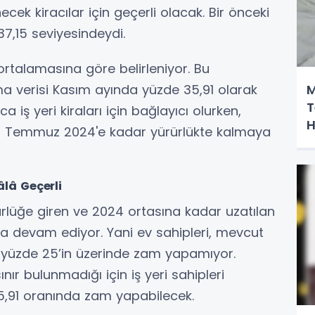
cek kiracılar için geçerli olacak. Bir önceki
37,15 seviyesindeydi.
 ortalamasına göre belirleniyor. Bu
a verisi Kasım ayında yüzde 35,91 olarak
M
T
 iş yeri kiraları için bağlayıcı olurken,
H
ır 1 Temmuz 2024'e kadar yürürlükte kalmaya
âlâ Geçerli
rürlüğe giren ve 2024 ortasına kadar uzatılan
a devam ediyor. Yani ev sahipleri, mevcut
 yüzde 25’in üzerinde zam yapamıyor.
sınır bulunmadığı için iş yeri sahipleri
35,91 oranında zam yapabilecek.