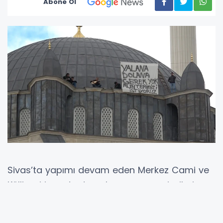
Abone Ol
Sivas’ta yapımı devam eden Merkez Cami ve
Külliyesi inşaatında çalışan mermer işçileri,
ücretlerini alamadıkları gerekçesiyle dikkat
çeken bir eyleme imza attı. Mehmetpaşa