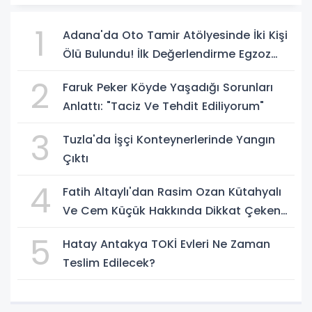
1
Adana'da Oto Tamir Atölyesinde İki Kişi
Ölü Bulundu! İlk Değerlendirme Egzoz
Gazı Zehirlenmesi
2
Faruk Peker Köyde Yaşadığı Sorunları
Anlattı: "Taciz Ve Tehdit Ediliyorum"
3
Tuzla'da İşçi Konteynerlerinde Yangın
Çıktı
4
Fatih Altaylı'dan Rasim Ozan Kütahyalı
Ve Cem Küçük Hakkında Dikkat Çeken
İddialar
5
Hatay Antakya TOKİ Evleri Ne Zaman
Teslim Edilecek?