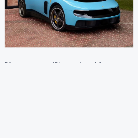
Dünyanın en prestijli spor otomobil
üreticilerinden Ferrari, yeni elektrikli modeli
Luce ile önemli bir değişime hazırlanıyor.
Kurulduğu günden bu yana araçlarını
bağımsız güvenlik kuruluşlarının çarpışma
testlerine göndermeyen İtalyan marka, bu
geleneği ilk kez bozacak. Ferrari’nin tamamen
elektrikli ilk modeli olarak tanıtılan Luce’nin,