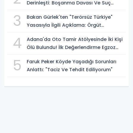
Derinleşti: Boşanma Davası Ve Suç
Duyurusu Gündemde
3
Bakan Gürlek'ten "Terörsüz Türkiye"
Yasasıyla İlgili Açıklama: Örgüt
Tamamen Feshedilmeden Düzenleme
4
Adana'da Oto Tamir Atölyesinde İki Kişi
Yürürlüğe Girmeyecek
Ölü Bulundu! İlk Değerlendirme Egzoz
Gazı Zehirlenmesi
5
Faruk Peker Köyde Yaşadığı Sorunları
Anlattı: "Taciz Ve Tehdit Ediliyorum"