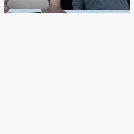
Terör örgütü PKK mensubu
Veysi Aktaş
,
İmralı F Tipi Yüksek Güvenlikli Cezaevi
'nde
geçirdiği
31 yıl 3 aylık ceza süresi
nin
ardından tahliye edildi. Aktaş, uzun süredir
kamuoyunun yakından tanıdığı bir isimdi.
Özellikle 2013-2015 yılları arasında yürütülen
çözüm sürecinde, İmralı Cezaevi’ne sevk
edilen ve Abdullah Öcalan ile temas hâlinde
olan hükümlüler arasında yer almıştı.
28 Nisan 2024 tarihi itibarıyla
ceza süresinin
tamamlandığı
belirtilen Aktaş’ın tahliyesi,