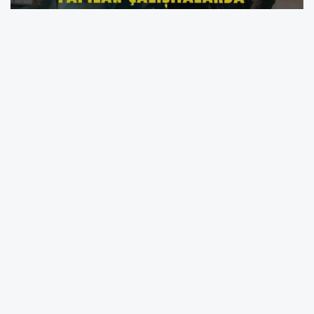
Diyarbakır’da İl Emniyet Müdürlüğü Asayiş
Şube Müdürlüğü ile ilçe emniyet birimlerinin
eylül ayı boyunca gerçekleştirdiği
operasyonlarda dikkat çeken sonuçlar elde
edildi. Kent genelinde yürütülen
uygulamalarda
635 aranan şahıs
yakalanırken
, çok sayıda silah ve mühimmat
da ele geçirildi.