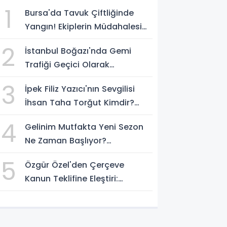
1
Bursa'da Tavuk Çiftliğinde
Yangın! Ekiplerin Müdahalesi
Sürüyor
2
İstanbul Boğazı'nda Gemi
Trafiği Geçici Olarak
Durduruldu
3
İpek Filiz Yazıcı'nın Sevgilisi
İhsan Taha Torğut Kimdir?
Mesleği Ve Hayatı Merak
4
Gelinim Mutfakta Yeni Sezon
Ediliyor
Ne Zaman Başlıyor?
Yarışmacılar Açıklandı Mı?
5
Özgür Özel'den Çerçeve
Kanun Teklifine Eleştiri:
"Teklifin Hazırlanış Yöntemi
Doğru Değil"