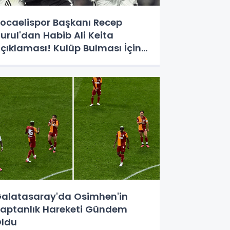
ocaelispor Başkanı Recep
urul'dan Habib Ali Keita
çıklaması! Kulüp Bulması İçin
üre Verildi
alatasaray'da Osimhen'in
aptanlık Hareketi Gündem
ldu