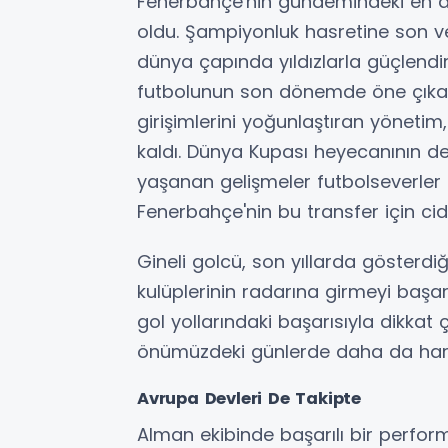
Fenerbahçe'nin gündemindeki en dik
oldu. Şampiyonluk hasretine son ve
dünya çapında yıldızlarla güçlendi
futbolunun son dönemde öne çıkan 
girişimlerini yoğunlaştıran yönetim,
kaldı. Dünya Kupası heyecanının 
yaşanan gelişmeler futbolseverler 
Fenerbahçe'nin bu transfer için cid
Gineli golcü, son yıllarda gösterd
kulüplerinin radarına girmeyi başard
gol yollarındaki başarısıyla dikkat 
önümüzdeki günlerde daha da hare
Avrupa Devleri De Takipte
Alman ekibinde başarılı bir perfo