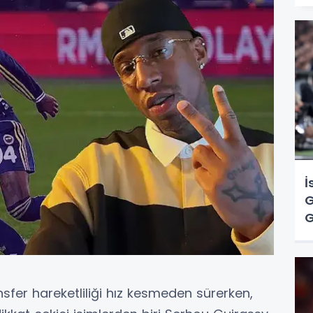
İ
G
G
Ç
sfer hareketliliği hız kesmeden sürerken,