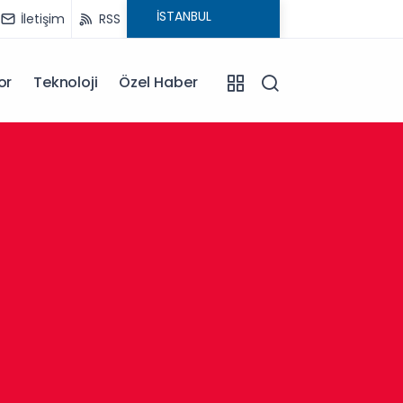
İletişim
RSS
or
Teknoloji
Özel Haber
13:30
Afyonk