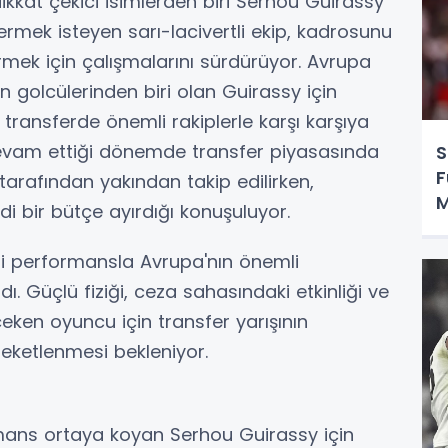
kat çekici isimlerden biri Serhou Guirassy
rmek isteyen sarı-lacivertli ekip, kadrosunu
rmek için çalışmalarını sürdürüyor. Avrupa
golcülerinden biri olan Guirassy için
 transferde önemli rakiplerle karşı karşıya
devam ettiği dönemde transfer piyasasında
S
F
tarafından yakından takip edilirken,
M
di bir bütçe ayırdığı konuşuluyor.
O
iği performansla Avrupa'nın önemli
ı. Güçlü fiziği, ceza sahasındaki etkinliği ve
çeken oyuncu için transfer yarışının
ketlenmesi bekleniyor.
rmans ortaya koyan Serhou Guirassy için