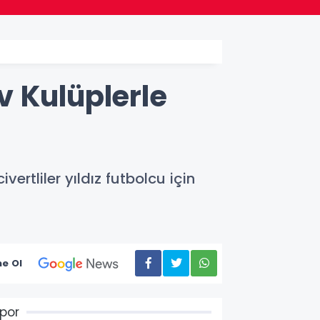
v Kulüplerle
ertliler yıldız futbolcu için
e Ol
por