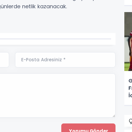
nlerde netlik kazanacak.
E-Posta Adresiniz *
G
F
İ
Ç