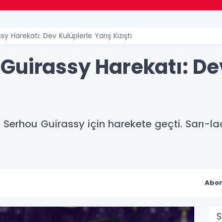
 Harekatı: Dev Kulüplerle Yarış Kızıştı
Guirassy Harekatı: De
erhou Guirassy için harekete geçti. Sarı-laciv
Abon
S