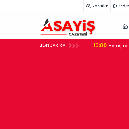
Yazarlar
Vide
16:00
SONDAKİKA
rleştirdi
Hemşire 