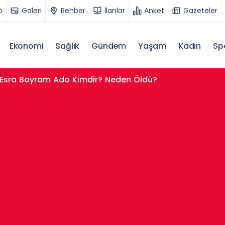
o
Galeri
Rehber
İlanlar
Anket
Gazeteler
Ekonomi
Sağlık
Gündem
Yaşam
Kadın
Sp
Esra Bayram Ada Kimdir? Neden Öldü?