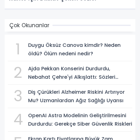
Çok Okunanlar
1
Duygu Öksüz Canova kimdir? Neden
öldü? Ölüm nedeni nedir?
2
Ajda Pekkan Konserini Durdurdu,
Nebahat Çehre'yi Alkışlattı: Sözleri
Geceye Damga Vurdu
3
Diş Çürükleri Alzheimer Riskini Artırıyor
Mu? Uzmanlardan Ağız Sağlığı Uyarısı
4
OpenAI Astra Modelinin Geliştirilmesini
Durdurdu: Gerekçe Siber Güvenlik Riskleri
Ekran Kartı Fiyatlarına Büyük Zam