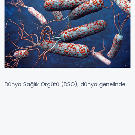
Dünya Sağlık Örgütü (DSÖ), dünya genelinde
etkisini artıran kolera salgını ile ilgili çarpıcı
veriler paylaştı. DSÖ’nün yayımladığı rapora
göre, şu an 31 ülkede kolera vakaları artarak
sürüyor ve ölüm oranları da hızla yükseliyor.
Şimdiye kadar 4 bin 738 kişi kolera kaynaklı