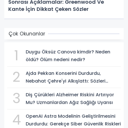
Sonrası Açıklamalar: Greenwood Ve
Kante İçin Dikkat Çeken Sözler
Çok Okunanlar
1
Duygu Öksüz Canova kimdir? Neden
öldü? Ölüm nedeni nedir?
2
Ajda Pekkan Konserini Durdurdu,
Nebahat Çehre'yi Alkışlattı: Sözleri
Geceye Damga Vurdu
3
Diş Çürükleri Alzheimer Riskini Artırıyor
Mu? Uzmanlardan Ağız Sağlığı Uyarısı
4
OpenAI Astra Modelinin Geliştirilmesini
Durdurdu: Gerekçe Siber Güvenlik Riskleri