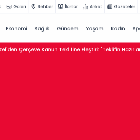
o
Galeri
Rehber
İlanlar
Anket
Gazeteler
Ekonomi
Sağlık
Gündem
Yaşam
Kadın
Sp
el'den Çerçeve Kanun Teklifine Eleştiri: "Teklifin Hazırl