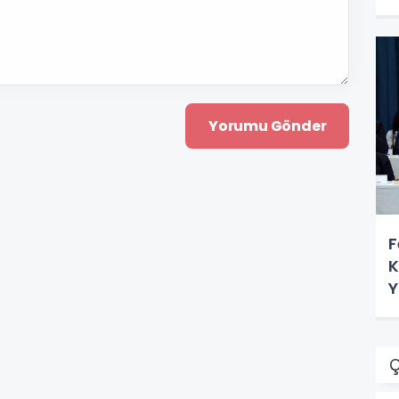
F
K
Y
S
Ç