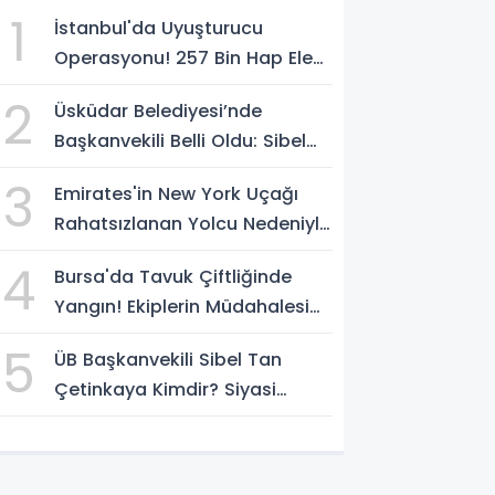
1
İstanbul'da Uyuşturucu
Operasyonu! 257 Bin Hap Ele
Geçirildi, 2 Şüpheli Tutuklandı
2
Üsküdar Belediyesi’nde
Başkanvekili Belli Oldu: Sibel
Tan Çetinkaya Göreve Seçildi
3
Emirates'in New York Uçağı
Rahatsızlanan Yolcu Nedeniyle
İstanbul'a İniş Yaptı
4
Bursa'da Tavuk Çiftliğinde
Yangın! Ekiplerin Müdahalesi
Sürüyor
5
ÜB Başkanvekili Sibel Tan
Çetinkaya Kimdir? Siyasi
Kariyeri Ve Görevleri Nelerdir?