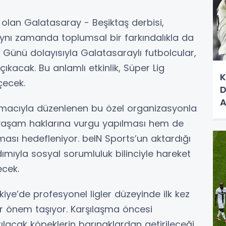
lan Galatasaray - Beşiktaş derbisi,
ynı zamanda toplumsal bir farkındalıkla da
Günü dolayısıyla Galatasaraylı futbolcular,
çıkacak. Bu anlamlı etkinlik, Süper Lig
K
çecek.
D
A
macıyla düzenlenen bu özel organizasyonla
S
n yaşam haklarına vurgu yapılması hem de
ması hedefleniyor. beIN Sports’un aktardığı
adımıyla sosyal sorumluluk bilinciyle hareket
ecek.
iye’de profesyonel ligler düzeyinde ilk kez
ir önem taşıyor. Karşılaşma öncesi
ılacak köpeklerin barınaklardan getirileceği