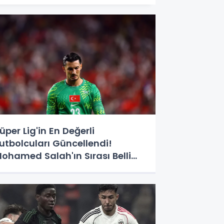
üper Lig'in En Değerli
utbolcuları Güncellendi!
ohamed Salah'ın Sırası Belli
ldu