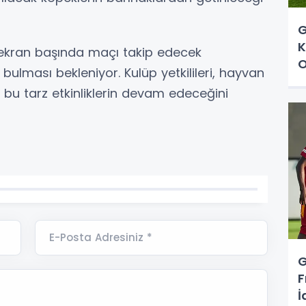
G
K
e ekran başında maçı takip edecek
O
 bulması bekleniyor. Kulüp yetkilileri, hayvan
a bu tarz etkinliklerin devam edeceğini
E-Posta Adresiniz *
G
F
İ