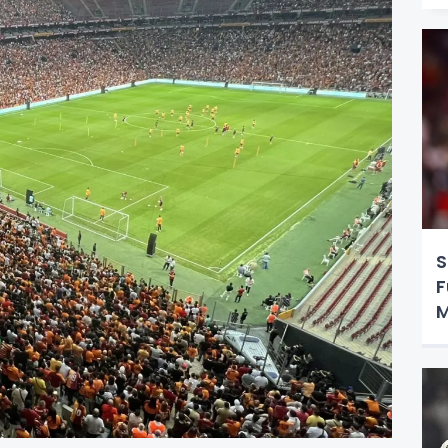
S
F
M
O