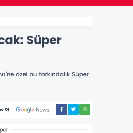
cak: Süper
ü'ne özel bu farkındalık Süper
e Ol
por