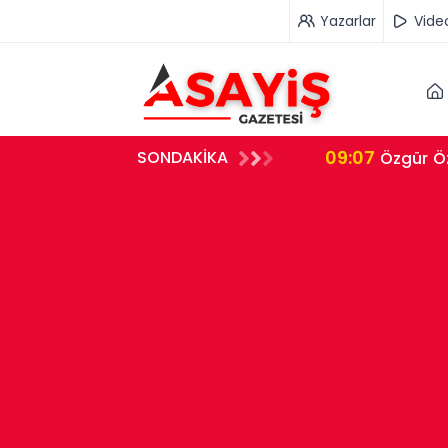
Yazarlar
Vide
09:07
SONDAKİKA
Özgür Öz