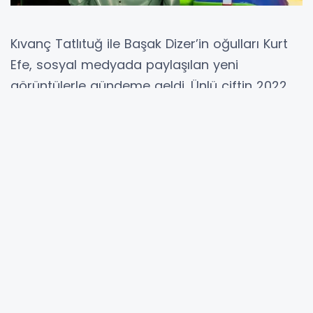
Kıvanç Tatlıtuğ ile Başak Dizer’in oğulları Kurt
Efe, sosyal medyada paylaşılan yeni
görüntülerle gündeme geldi. Ünlü çiftin 2022
yılında dünyaya gelen oğulları, spor
salonundaki enerjik halleriyle dikkat çekti.
Ailesinin spor ve sağlıklı yaşam konusundaki
hassasiyetiyle büyüyen Kurt Efe’nin neşeli
anları kısa sürede takipçilerden yoğun ilgi
gördü. Sporla iç içe bir ortamda büyüyen
minik Kurt Efe’nin hareketli ve oyun dolu anları
sosyal medyada çok sayıda beğeni aldı.
Spor Salonundaki Anları Paylaşıldı
Başak Dizer, oğlunun spor salonunda