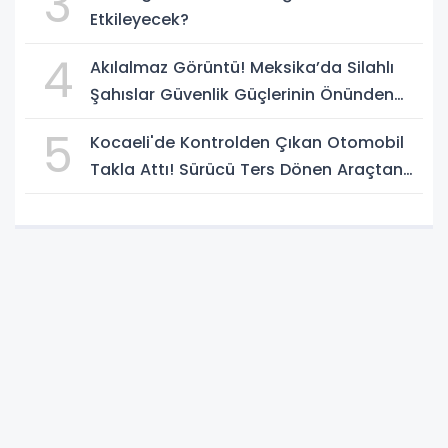
3
Etkileyecek?
4
Akılalmaz Görüntü! Meksika’da Silahlı
Şahıslar Güvenlik Güçlerinin Önünden
Rahatça Geçti
5
Kocaeli'de Kontrolden Çıkan Otomobil
Takla Attı! Sürücü Ters Dönen Araçtan
Kendi İmkanlarıyla Çıktı