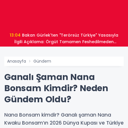
13:04
Bakan Gürlek'ten "Terörsüz Türkiye" Yasasıyla
İlgili Açıklama: Örgüt Tamamen Feshedilmeden
Düzenleme Yürürlüğe Girmeyecek
Anasayfa
Gündem
Ganalı Şaman Nana
Bonsam Kimdir? Neden
Gündem Oldu?
Nana Bonsam kimdir? Ganalı şaman Nana
Kwaku Bonsam’ın 2026 Dünya Kupası ve Türkiye