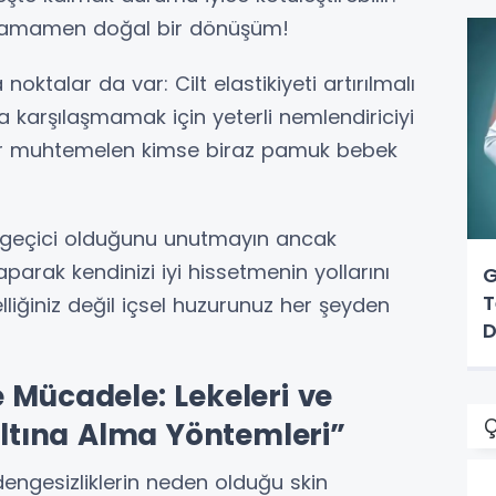
 tamamen doğal bir dönüşüm!
ktalar da var: Cilt elastikiyeti artırılmalı
a karşılaşmamak için yeterli nemlendiriciyi
r muhtemelen kimse biraz pamuk bebek
 geçici olduğunu unutmayın ancak
arak kendinizi iyi hissetmenin yollarını
G
T
lliğiniz değil içsel huzurunuz her şeyden
D
 Mücadele: Lekeleri ve
Ç
 Altına Alma Yöntemleri”
ngesizliklerin neden olduğu skin