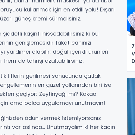
bilir; buna “hamilelik maskesi” ya da tıbbi
ruyucu kullanmak işin en etkili yolu! Dışarı
üzeri güneş kremi sürmelisiniz.
ddetli kaşıntı hissedebilirsiniz ki bu
rinin genişlemesidir fakat canınızı
7
 yardımcı olabilir; doğal içerikli ürünleri
V
hem de tahrişi azaltabilirsiniz.
D
tik liflerin gerilmesi sonucunda çatlak
engellemenin en güzel yollarından biri ise
kten geçiyor: Zeytinyağı mı? Kakao
eçin ama bolca uygulamayı unutmayın!
iğinizden ödün vermek istemiyorsanız
ıntı var aslında… Unutmayalım ki her kadın