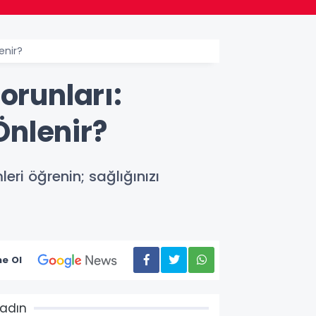
enir?
orunları:
Önlenir?
eri öğrenin; sağlığınızı
e Ol
adın