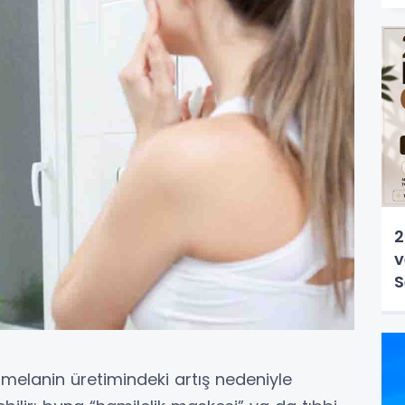
2
v
S
 melanin üretimindeki artış nedeniyle