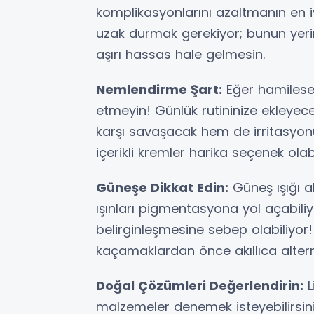
komplikasyonlarını azaltmanın en iy
uzak durmak gerekiyor; bunun yerin
aşırı hassas hale gelmesin.
Nemlendirme Şart:
Eğer hamilesen
etmeyin! Günlük rutininize ekleyeceğ
karşı savaşacak hem de irritasyonu
içerikli kremler harika seçenek olabi
Güneşe Dikkat Edin:
Güneş ışığı a
ışınları pigmentasyona yol açabiliy
belirginleşmesine sebep olabiliyor
kaçamaklardan önce akıllıca alterna
Doğal Çözümleri Değerlendirin:
L
malzemeler denemek isteyebilirsini