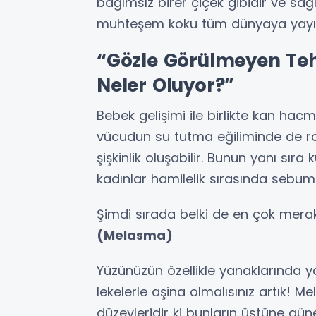
bağımsız birer çiçek gibidir ve sa
muhteşem koku tüm dünyaya yayıla
“Gözle Görülmeyen Tehl
Neler Oluyor?”
Bebek gelişimi ile birlikte kan ha
vücudun su tutma eğiliminde de r
şişkinlik oluşabilir. Bunun yanı sıra
kadınlar hamilelik sırasında sebum ü
Şimdi sırada belki de en çok merak
(Melasma)
Yüzünüzün özellikle yanaklarında 
lekelerle aşina olmalısınız artık! 
düzeyleridir ki bunların üstüne gün