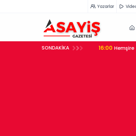
Yazarlar
Vide
16:00
SONDAKİKA
rleştirdi
Hemşire 