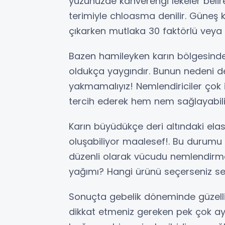
yüzünüzde kahverengi lekeler belire
terimiyle chloasma denilir. Güneş ko
çıkarken mutlaka 30 faktörlü veya 
Bazen hamileyken karın bölgesinde şi
oldukça yaygındır. Bunun nedeni de
yakmamalıyız! Nemlendiriciler çok iyi
tercih ederek hem nem sağlayabilir 
Karın büyüdükçe deri altındaki elas
oluşabiliyor maalesef!. Bu durumu 
düzenli olarak vücudu nemlendirme
yağımı? Hangi ürünü seçerseniz s
Sonuçta gebelik döneminde güzell
dikkat etmeniz gereken pek çok ayr