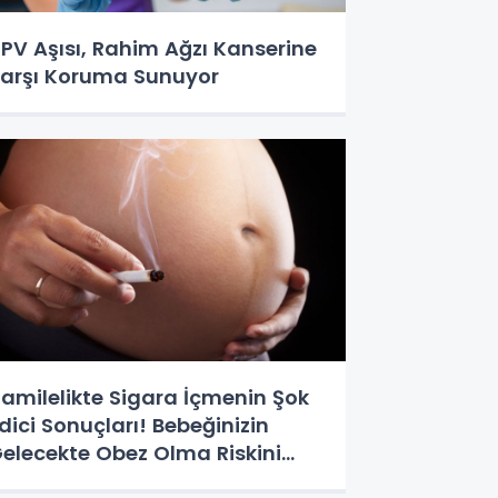
PV Aşısı, Rahim Ağzı Kanserine
arşı Koruma Sunuyor
amilelikte Sigara İçmenin Şok
dici Sonuçları! Bebeğinizin
elecekte Obez Olma Riskini
rtırıyor!