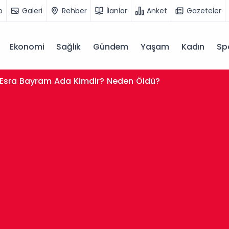
o
Galeri
Rehber
İlanlar
Anket
Gazeteler
Ekonomi
Sağlık
Gündem
Yaşam
Kadın
Sp
Esra Bayram Ada Kimdir? Neden Öldü?