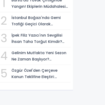
1
Bursa'da Tavuk Çiftliğinde
Yangın! Ekiplerin Müdahalesi
Sürüyor
2
İstanbul Boğazı'nda Gemi
Trafiği Geçici Olarak
Durduruldu
3
İpek Filiz Yazıcı'nın Sevgilisi
İhsan Taha Torğut Kimdir?
Mesleği Ve Hayatı Merak
4
Gelinim Mutfakta Yeni Sezon
Ediliyor
Ne Zaman Başlıyor?
Yarışmacılar Açıklandı Mı?
5
Özgür Özel'den Çerçeve
Kanun Teklifine Eleştiri:
"Teklifin Hazırlanış Yöntemi
Doğru Değil"