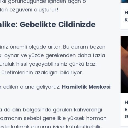
ğlıklı göründüğünde içinden açan o
n özgüveni oluşturur!
H
K
ike: Gebelikte Cildinizde
cminiz önemli ölçüde artar. Bu durum bazen
ol oynar ve yüzde gerekenden daha fazla
 kuruluk hissi yaşayabilirsiniz çünkü bazı
retimlerinin azaldığını bildiriyor.
 edilen alana geliyoruz:
Hamilelik Maskesi
H
E
ya da alın bölgesinde görülen kahverengi
G
Melazmanın sebebi genellikle yüksek hormon
A
eşte kalmak durumu iyice kötüleştirebilir.