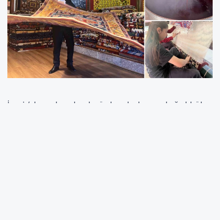
İzmir’de geleneksel yöntemlerle ve doğal kök
boyalar kullanılarak üretilen el dokuması
halılar, Türkiye sınırlarını aşarak dünyanın farklı
ülkelerinde önemli mekanlarda yer buluyor.
Büyük bir el emeğiyle hazırlanan ve asırlık
motifleri yaşatan bu özel halılar, hem kamu
binalarında hem de yurt dışındaki saray ve
tarihi yapılarda kullanılıyor. Üretim sürecinde