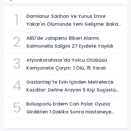
1
Damlanur Sarihan Ve Yunus Emre
Yakar'ın Ölümünde Yeni Gelişme: Bakan
Gürlek Açıkladı
2
ABD'de Jalapeno Biberi Alarmı:
Salmonella Salgını 27 Eyalete Yayıldı
3
Afyonkarahisar'da Yolcu Otobüsü
Kamyonete Çarptı: 1 Ölü, 15 Yaralı
4
Gaziantep'te Evin İçinden Metrelerce
Kazdılar: Define Arayan 5 Kişi Suçüstü
Yakalandı
5
Bolusporlu Erdem Can Polat Oyuna
Girdikten 1 Dakika Sonra Hastaneye
Kaldırıldı