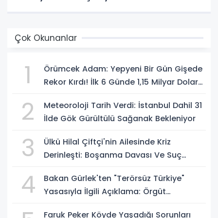
Çok Okunanlar
1
Örümcek Adam: Yepyeni Bir Gün Gişede
Rekor Kırdı! İlk 6 Günde 1,15 Milyar Dolar
Hasılat
2
Meteoroloji Tarih Verdi: İstanbul Dahil 31
İlde Gök Gürültülü Sağanak Bekleniyor
3
Ülkü Hilal Çiftçi'nin Ailesinde Kriz
Derinleşti: Boşanma Davası Ve Suç
Duyurusu Gündemde
4
Bakan Gürlek'ten "Terörsüz Türkiye"
Yasasıyla İlgili Açıklama: Örgüt
Tamamen Feshedilmeden Düzenleme
Faruk Peker Köyde Yaşadığı Sorunları
Yürürlüğe Girmeyecek