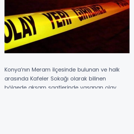
Konya’nın Meram ilçesinde bulunan ve halk
arasında Kafeler Sokağı olarak bilinen
bölgede akşam saatlerinde yaşanan olay
kentte gündem oldu. Gençlerin yoğun olarak
bulunduğu kafelerin yer aldığı bölgede faaliyet
gösteren bir işletmede çalışan genç bir
kadının hayatını kaybettiği bildirildi. Kurban
Bayramı’nın ikinci günü meydana gelen olay