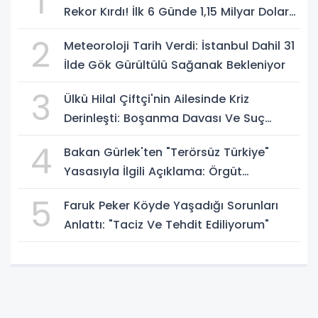
1
Rekor Kırdı! İlk 6 Günde 1,15 Milyar Dolar
Hasılat
2
Meteoroloji Tarih Verdi: İstanbul Dahil 31
İlde Gök Gürültülü Sağanak Bekleniyor
3
Ülkü Hilal Çiftçi'nin Ailesinde Kriz
Derinleşti: Boşanma Davası Ve Suç
Duyurusu Gündemde
4
Bakan Gürlek'ten "Terörsüz Türkiye"
Yasasıyla İlgili Açıklama: Örgüt
Tamamen Feshedilmeden Düzenleme
5
Faruk Peker Köyde Yaşadığı Sorunları
Yürürlüğe Girmeyecek
Anlattı: "Taciz Ve Tehdit Ediliyorum"