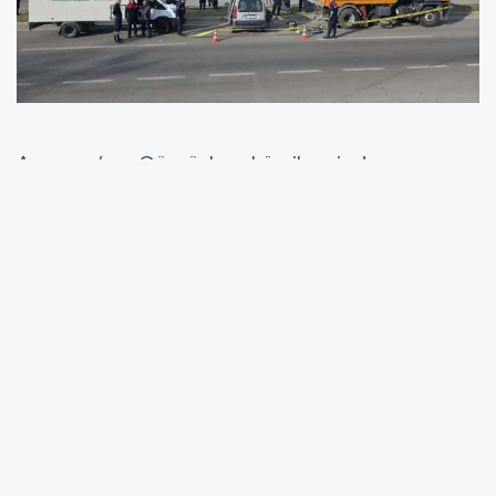
Amasya’nın Gümüşhacıköy ilçesinde,
Karayolları’na ait temizlik kamyonuyla
çarpışan hafif ticari araçtaki 4 kişi hayatını
kaybetti, 2 kişi ise yaralandı.
Kaza, Keltepe mevkisinde meydana geldi.
Osman Kurt yönetimindeki 05 KL 275 plakalı
hafif ticari araç, karşı yönden gelen Nevzat K.
idaresindeki 06 BZE 405 plakalı Karayolları’na
ait temizlik kamyonuyla çarpıştı.