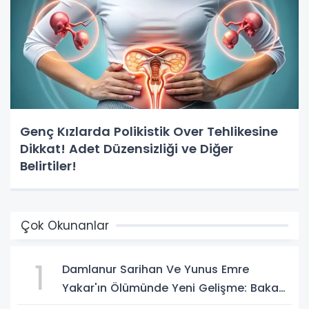
Genç Kızlarda Polikistik Over Tehlikesine
Dikkat! Adet Düzensizliği ve Diğer
Belirtiler!
Çok Okunanlar
1
Damlanur Sarihan Ve Yunus Emre
Yakar'ın Ölümünde Yeni Gelişme: Bakan
Gürlek Açıkladı