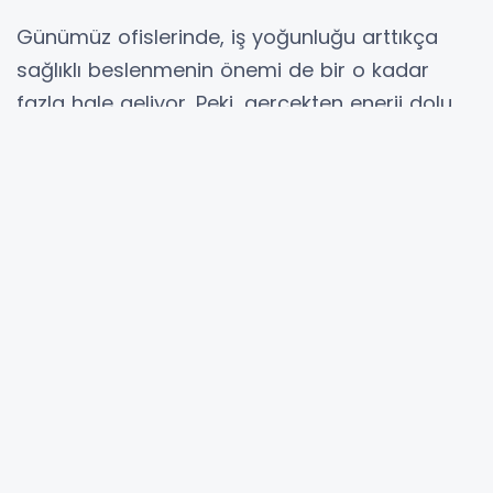
Günümüz ofislerinde, iş yoğunluğu arttıkça
sağlıklı beslenmenin önemi de bir o kadar
fazla hale geliyor. Peki, gerçekten enerji dolu
olmak ve gün boyu verimli çalışmak için nasıl
seçimler yapmalıyız? İşte burada devreye
dengeli beslenme giriyor! Biraz düşünsene;
öğle yemeğinde yağlı yemeklerden oluşan
ağır bir tabakla masada oturuyorsun. Sonrası
mı? Doğal olarak enerjinin dibe vurmasını
bekleyebilirsin.
Meyve Sebze Zengini Atıştırmalıklar:
Sağlıklı
atıştırmalıkları seçmek sana daha iyi
gelecektir. Özellikle taze meyveler ya da çiğ
sebzeler hem vitamin deposudur hem enerji