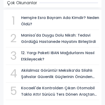
Çok Okunanlar
1
Hemşire Esra Bayram Ada Kimdir? Neden
Öldü?
2
Manisa'da Duygu Dolu Nikah: Tedavi
Gördüğü Hastanede Hayatını Birleştirdi
3
12. Yargı Paketi IBAN Mağdurlarını Nasıl
Etkileyecek?
4
Akılalmaz Görüntü! Meksika’da Silahlı
Şahıslar Güvenlik Güçlerinin Önünden
Rahatça Geçti
5
Kocaeli'de Kontrolden Çıkan Otomobil
Takla Attı! Sürücü Ters Dönen Araçtan
Kendi İmkanlarıyla Çıktı