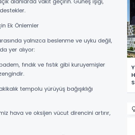
çık alanlarda vakit geçirin. Güneş ışığı,
destekler.
çin Ek Önlemler
arasında yalnızca beslenme ve uyku değil,
da yer alıyor:
 badem, fındık ve fıstık gibi kuruyemişler
Y
engindir.
H
S
kikalık tempolu yürüyüş bağışıklığı
Ç
iz hava ve oksijen vücut direncini artırır,