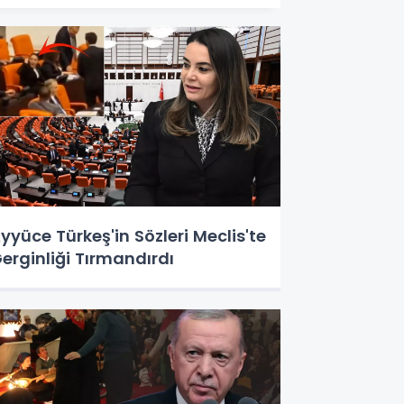
yyüce Türkeş'in Sözleri Meclis'te
erginliği Tırmandırdı