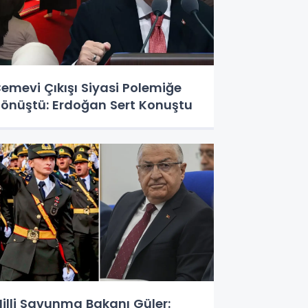
emevi Çıkışı Siyasi Polemiğe
önüştü: Erdoğan Sert Konuştu
illi Savunma Bakanı Güler: