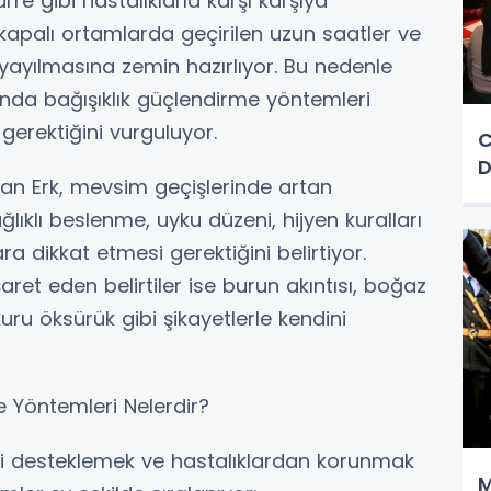
rre gibi hastalıklarla karşı karşıya
i, kapalı ortamlarda geçirilen uzun saatler ve
a yayılmasına zemin hazırlıyor. Bu nedenle
ında bağışıklık güçlendirme yöntemleri
gerektiğini vurguluyor.
C
D
sman Erk, mevsim geçişlerinde artan
ğlıklı beslenme, uyku düzeni, hijyen kuralları
ara dikkat etmesi gerektiğini belirtiyor.
şaret eden belirtiler ise burun akıntısı, boğaz
kuru öksürük gibi şikayetlerle kendini
 Yöntemleri Nelerdir?
ni desteklemek ve hastalıklardan korunmak
M