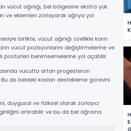
tan vücut ağırlığı, bel bölgesine ekstra yük
arı ve eklemleri zorlayarak ağrıya yol
H
K
iyle birlikte, vücut ağırlığı özellikle karın
arın vücut pozisyonlarını değiştirmelerine ve
ı postürleri benimsemelerine yol açabilir.
sırasında vücutta artan progesteron
r. Bu da beldeki kasları destekleme görevini
i, duygusal ve fiziksel olarak zorlayıcı
ginliğini artırabilir ve bu da bel ağrısına
H
E
G