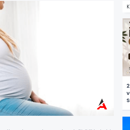
K
2
v
S