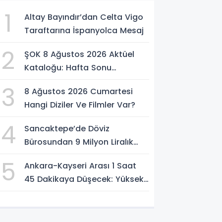
1
Altay Bayındır’dan Celta Vigo
Taraftarına İspanyolca Mesaj
2
ŞOK 8 Ağustos 2026 Aktüel
Kataloğu: Hafta Sonu
İndirimlerinde Neler Var?
3
8 Ağustos 2026 Cumartesi
Hangi Diziler Ve Filmler Var?
4
Sancaktepe’de Döviz
Bürosundan 9 Milyon Liralık
Altın Çalındı: Eski Çalışan
5
Ankara-Kayseri Arası 1 Saat
Tutuklandı
45 Dakikaya Düşecek: Yüksek
Hızlı Tren Projesinde Son
Durum