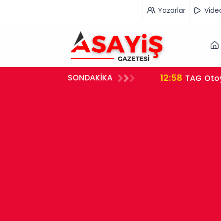
Yazarlar
Vide
12:58
SONDAKİKA
ması Merak Ediliyor
TAG Otoyolu’nda Altın Ve Para Dolu Çantayı Çaldılar: 10 Dakika Sonra Kuzeni Gelip Hırsızlara Karşı
Uyardı