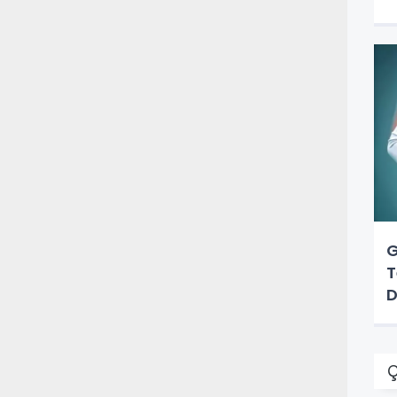
A
G
T
D
Ç