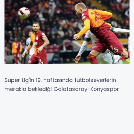
Süper Lig'in 19. haftasında futbolseverlerin
merakla beklediği Galatasaray-Konyaspor
karşılaşması, nefes kesen anlara sahne oldu.
Rams Park'ta gerçekleşen mücadelede,
Galatasaray ev sahibi avantajını kullanarak
Konyaspor'u 3-0 mağlup etti ve şampiyonluk
yolunda kritik bir 3 puan daha kazandı.