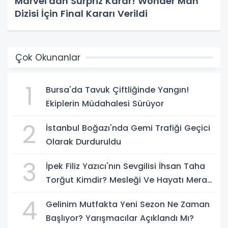
Marvel'dan Sürpriz Karar! Wonder Man
Dizisi İçin Final Kararı Verildi
Çok Okunanlar
1
Bursa'da Tavuk Çiftliğinde Yangın!
Ekiplerin Müdahalesi Sürüyor
2
İstanbul Boğazı'nda Gemi Trafiği Geçici
Olarak Durduruldu
3
İpek Filiz Yazıcı'nın Sevgilisi İhsan Taha
Torğut Kimdir? Mesleği Ve Hayatı Merak
Ediliyor
4
Gelinim Mutfakta Yeni Sezon Ne Zaman
Başlıyor? Yarışmacılar Açıklandı Mı?