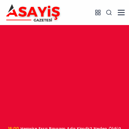
16:00
Hemşire Esra Bayram Ada Kimdir? Neden Öldü?