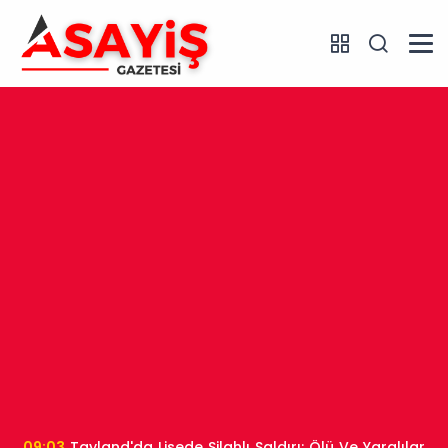
09:03
Tayland'da Lisede Silahlı Saldırı: Ölü Ve Yaralılar