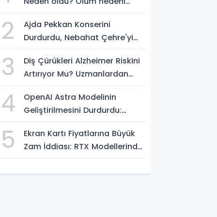
Neden öldü? Ölüm nedeni
nedir?
2
Ajda Pekkan Konserini
Durdurdu, Nebahat Çehre'yi
Alkışlattı: Sözleri Geceye
3
Diş Çürükleri Alzheimer Riskini
Damga Vurdu
Artırıyor Mu? Uzmanlardan
Ağız Sağlığı Uyarısı
4
OpenAI Astra Modelinin
Geliştirilmesini Durdurdu:
Gerekçe Siber Güvenlik Riskleri
5
Ekran Kartı Fiyatlarına Büyük
Zam İddiası: RTX Modellerinde
Yüzde 40'a Kadar Artış
Gündemde