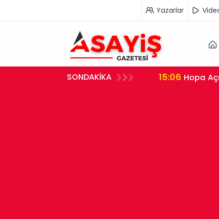
Yazarlar
Vide
16:00
SONDAKİKA
te Geçti
YÖK Öğre