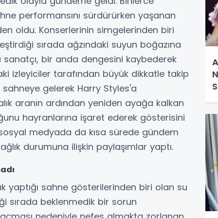
edik olayla gündeme geldi. Binlerce
sahne performansını sürdürürken yaşanan
den oldu. Konserlerinin simgelerinden biri
eştirdiği sırada ağzındaki suyun boğazına
 sanatçı, bir anda dengesini kaybederek
A
 izleyiciler tarafından büyük dikkatle takip
N
S
de sahneye gelerek Harry Styles'a
alık aranın ardından yeniden ayağa kalkan
ğunu hayranlarına işaret ederek gösterisini
 sosyal medyada da kısa sürede gündem
sağlık durumuna ilişkin paylaşımlar yaptı.
şadı
ık yaptığı sahne gösterilerinden biri olan su
ği sırada beklenmedik bir sorun
kaçması nedeniyle nefes almakta zorlanan