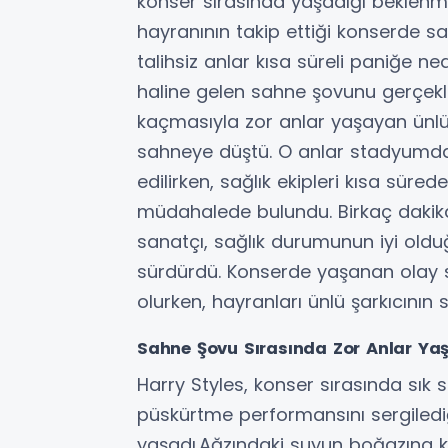
konser sırasında yaşadığı beklenm
hayranının takip ettiği konserde 
talihsiz anlar kısa süreli paniğe ne
haline gelen sahne şovunu gerçekl
kaçmasıyla zor anlar yaşayan ünlü
sahneye düştü. O anlar stadyumdaki
edilirken, sağlık ekipleri kısa süre
müdahalede bulundu. Birkaç dakik
sanatçı, sağlık durumunun iyi oldu
sürdürdü. Konserde yaşanan olay
olurken, hayranları ünlü şarkıcının 
Sahne Şovu Sırasında Zor Anlar Ya
Harry Styles, konser sırasında sık s
püskürtme performansını sergiledi
yaşadı.Ağzındaki suyun boğazına 