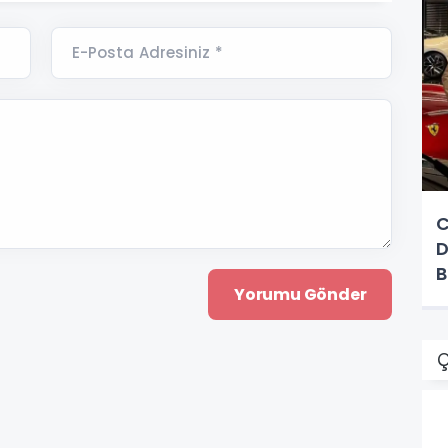
E-Posta Adresiniz *
C
D
B
Ç