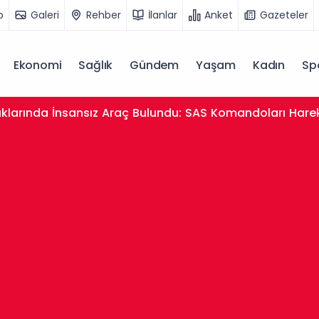
o
Galeri
Rehber
İlanlar
Anket
Gazeteler
Ekonomi
Sağlık
Gündem
Yaşam
Kadın
Sp
nci Affı Başvurusu Nasıl Yapılır, Kimleri Kapsıyor? Öğr