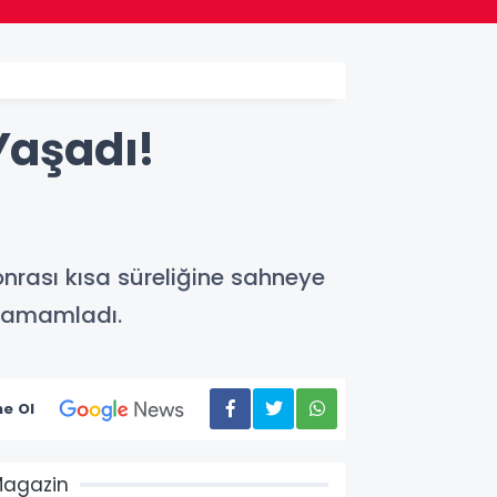
Yaşadı!
nrası kısa süreliğine sahneye
 tamamladı.
e Ol
agazin