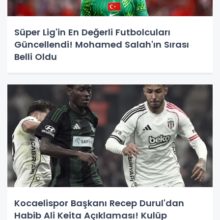
Süper Lig'in En Değerli Futbolcuları
Güncellendi! Mohamed Salah'ın Sırası
Belli Oldu
Kocaelispor Başkanı Recep Durul'dan
Habib Ali Keita Açıklaması! Kulüp