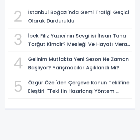
2
İstanbul Boğazı'nda Gemi Trafiği Geçici
Olarak Durduruldu
3
İpek Filiz Yazıcı'nın Sevgilisi İhsan Taha
Torğut Kimdir? Mesleği Ve Hayatı Merak
Ediliyor
4
Gelinim Mutfakta Yeni Sezon Ne Zaman
Başlıyor? Yarışmacılar Açıklandı Mı?
5
Özgür Özel'den Çerçeve Kanun Teklifine
Eleştiri: "Teklifin Hazırlanış Yöntemi
Doğru Değil"