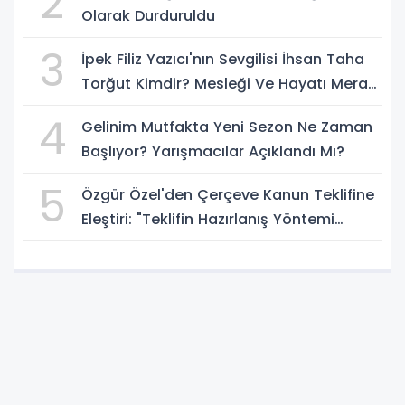
2
Olarak Durduruldu
3
İpek Filiz Yazıcı'nın Sevgilisi İhsan Taha
Torğut Kimdir? Mesleği Ve Hayatı Merak
Ediliyor
4
Gelinim Mutfakta Yeni Sezon Ne Zaman
Başlıyor? Yarışmacılar Açıklandı Mı?
5
Özgür Özel'den Çerçeve Kanun Teklifine
Eleştiri: "Teklifin Hazırlanış Yöntemi
Doğru Değil"