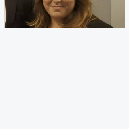
Gezi Parkı soruşturması kapsamında tutuklu
bulunan
Ayşe Barım
hakkında Adli Tıp Kurumu
tarafından hazırlanan sağlık raporu
doğrultusunda yeni bir gelişme yaşandı.
Bakırköy Cumhuriyet Başsavcılığı’nın
talebi
üzerine yapılan değerlendirmede, Barım’ın
mevcut sağlık durumunun netleştirilebilmesi
ve cezaevinde kalmasının uygun olup
olmadığının belirlenebilmesi için
tam
teşekküllü bir hastaneye sevk edilmesine