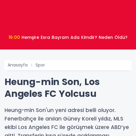
13:30
Afyonkarahisar'da 4 Yaşındaki Yunus Emre'nin
Ölümünde 5 Aile Üyesi Gözaltına Alındı
Anasayfa
Spor
Heung-min Son, Los
Angeles FC Yolcusu
Heung-min Son'un yeni adresi belli oluyor.
Fenerbahçe ile anılan Güney Koreli yıldız, MLS
ekibi Los Angeles FC ile görüşmek üzere ABD’ye
gitti. Transferin kısa sürede açıklanması