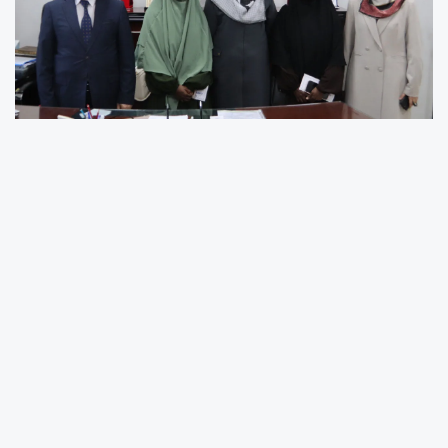
Hasna Gohar Mahammad ve Housseına
Gohar Mahammad, Cibuti'den Türkiye'ye
gelerek Çankırı'da yüksek lisans eğitimi gören
iki kardeştir. Son günlerde, akademik
eğitimlerini sürdürürken sadece 5 ay gibi kısa
bir sürede hafızlıklarını tamamlamalarıyla
gündeme geldiler. Bu başarıları sayesinde
kamuoyunun dikkatini çeken iki kardeş, eğitim
hayatları ve azimleriyle merak konusu oldu.