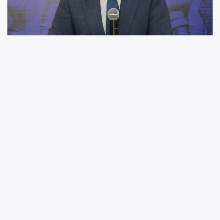
AK Parti TBMM Grup Başkanı
Abdullah Güler
,
Sivas’ta basın mensuplarıyla bir araya geldiği
toplantıda hem son günlerdeki
orman
yangınlarına
hem de terörle mücadelede
gelinen noktaya ilişkin açıklamalarda bulundu.
Bursa’daki orman yangınlarına ilişkin bir
zanlının gözaltına alındığını hatırlatan Güler,
“Ormanı yakan insanlığı yakmış gibidir. Bir
ağacımız dahi bizim göz bebeğimizdir,
koruyacağız” dedi. Öte yandan, terör örgütü
mensuplarının
silah bırakma sürecinin