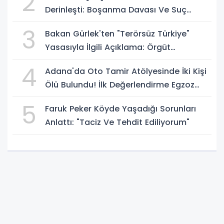
2
Derinleşti: Boşanma Davası Ve Suç
Duyurusu Gündemde
3
Bakan Gürlek'ten "Terörsüz Türkiye"
Yasasıyla İlgili Açıklama: Örgüt
Tamamen Feshedilmeden Düzenleme
4
Adana'da Oto Tamir Atölyesinde İki Kişi
Yürürlüğe Girmeyecek
Ölü Bulundu! İlk Değerlendirme Egzoz
Gazı Zehirlenmesi
5
Faruk Peker Köyde Yaşadığı Sorunları
Anlattı: "Taciz Ve Tehdit Ediliyorum"