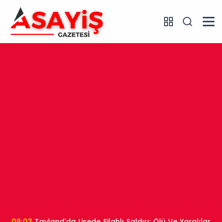
09:03
Tayland'da Lisede Silahlı Saldırı: Ölü Ve Yaralılar