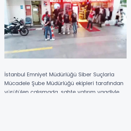
İstanbul Emniyet Müdürlüğü Siber Suçlarla
Mücadele Şube Müdürlüğü ekipleri tarafından
yürütülen çalışmada, sahte yatırım vaadiyle
vatandaşları dolandırdığı belirlenen şebeke
çökertildi. Teknik ve fiziki takip sonucu
şüphelilerin, banka kurumsal kimliğini taklit
ederek yönetici ve yatırım uzmanlarına ait