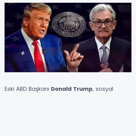
Eski ABD Başkanı
Donald Trump
, sosyal
medya platformu Truth Social üzerinden
yaptığı son paylaşımda,
ABD Merkez Bankası
(Fed) Başkanı Jerome Powell’a
yönelik sert
eleştirilerini yineledi. Trump, Powell’ın “ülkeye
yüzlerce milyar dolara mal olduğunu” öne