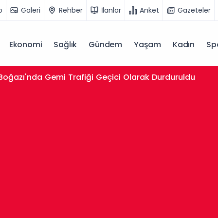
o
Galeri
Rehber
İlanlar
Anket
Gazeteler
Ekonomi
Sağlık
Gündem
Yaşam
Kadın
Sp
 Boğazı'nda Gemi Trafiği Geçici Olarak Durduruldu