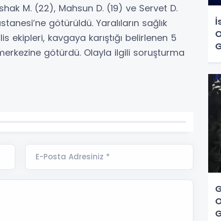
shak M. (22), Mahsun D. (19) ve Servet D.
İ
stanesi’ne götürüldü. Yaralıların sağlık
O
is ekipleri, kavgaya karıştığı belirlenen 5
G
 merkezine götürdü. Olayla ilgili soruşturma
E-Posta Adresiniz *
G
O
G