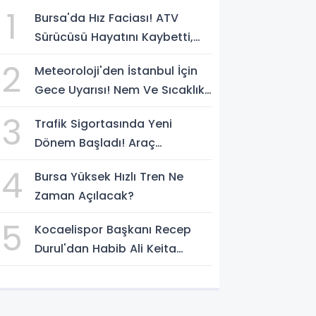
1
Bursa'da Hız Faciası! ATV
Sürücüsü Hayatını Kaybetti,
Kaçan Sürücü Yakalandı
2
Meteoroloji'den İstanbul İçin
Gece Uyarısı! Nem Ve Sıcaklık
Etkisini Artıracak
3
Trafik Sigortasında Yeni
Dönem Başladı! Araç
Sahiplerini Bekleyen
4
Bursa Yüksek Hızlı Tren Ne
Değişiklikler Belli Oldu
Zaman Açılacak?
5
Kocaelispor Başkanı Recep
Durul'dan Habib Ali Keita
Açıklaması! Kulüp Bulması İçin
Süre Verildi