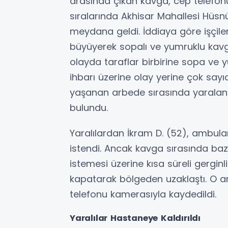
arasında çıkan kavga, cep telefonu
sıralarında Akhisar Mahallesi Hüsn
meydana geldi. İddiaya göre işçil
büyüyerek sopalı ve yumruklu kavga
olayda taraflar birbirine sopa ve 
ihbarı üzerine olay yerine çok sayıd
yaşanan arbede sırasında yaralanan
bulundu.
Yaralılardan İkram D. (52), ambul
istendi. Ancak kavga sırasında baz
istemesi üzerine kısa süreli gergin
kapatarak bölgeden uzaklaştı. O an
telefonu kamerasıyla kaydedildi.
Yaralılar Hastaneye Kaldırıldı