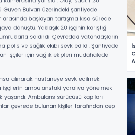
 kamerasına yansıdı. Olay, saat 11.30
ü Güven Bulvarı üzerindeki şantiyede
er arasında başlayan tartışma kısa sürede
ya dönüştü. Yaklaşık 20 işçinin karıştığı
yumruklarla saldırdı. Çevredeki vatandaşların
a polis ve sağlık ekibi sevk edildi. Şantiyede
İ
O
 işçiler için sağlık ekipleri müdahalede
A
ansa alınarak hastaneye sevk edilmek
ı işçilerin ambulanstaki yaralıya yönelmek
lik yaşandı. Ambulans sürücüsü kapıları
lar çevrede bulunan kişiler tarafından cep