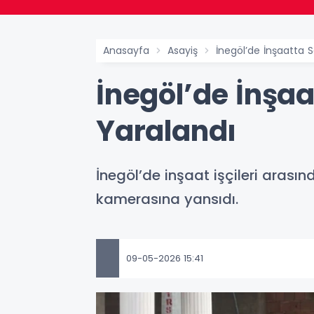
Anasayfa
Asayiş
İnegöl’de İnşaatta 
İnegöl’de İnşaa
Yaralandı
İnegöl’de inşaat işçileri arası
kamerasına yansıdı.
09-05-2026 15:41