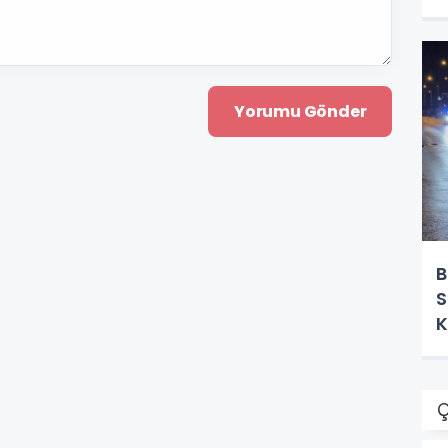
B
S
K
Ç