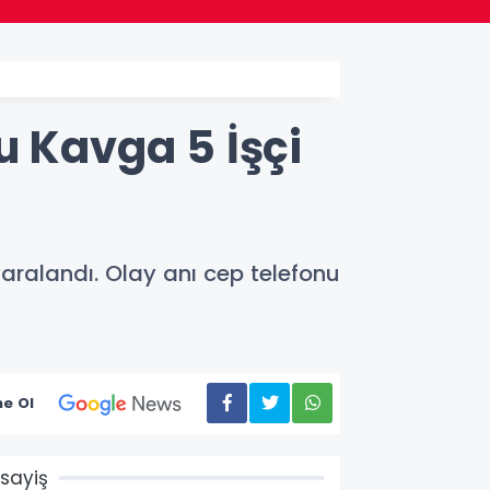
u Kavga 5 İşçi
yaralandı. Olay anı cep telefonu
e Ol
sayiş