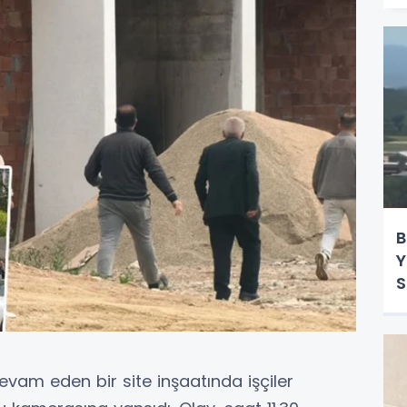
B
Y
S
evam eden bir site inşaatında işçiler